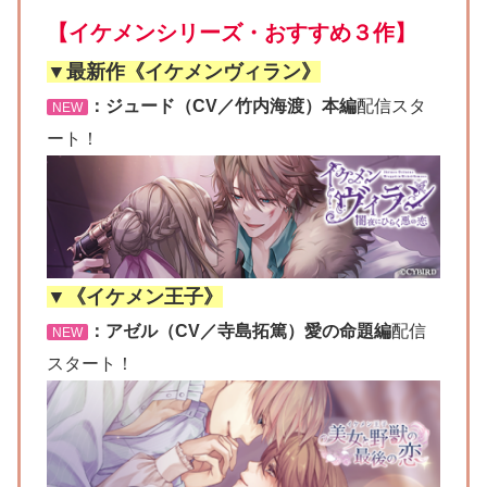
【イケメンシリーズ・おすすめ３作】
▼最新作《イケメンヴィラン》
：ジュード（CV／竹内海渡）本編
配信スタ
NEW
ート！
▼《イケメン王子》
：アゼル（CV／寺島拓篤）愛の命題編
配信
NEW
スタート！