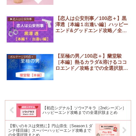
ンド攻略までの全選択肢まとめ
【恋人は公安刑事／100恋＋】黒
▶︎恋人は公安刑事
澤透［本編１出逢い編］ハッピー
エンド&グッドエンド攻略／全選
択肢まとめ
【至極の男／100恋＋】蘭堂駿
ボルテージ100恋＋
［本編］熱るカラダ&溶けるココ
ロエンド／攻略までの全選択肢ま
とめ
【初恋シグナル】ソウ×アキラ［2ndシーズン］
ハッピーエンド攻略までの全選択肢まとめ
【誓いのキスは突然に】円山崇生［Season１ダ
ンナ様目線］スーパーハッピーエンド攻略まで
の全選択肢まとめ