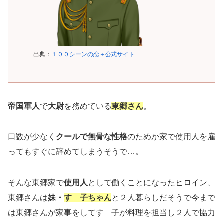
出典：
１００シーンの恋＋公式サイト
帝国軍人
で
大尉
を務めている
東郷さん
。
口数が少なく
クールで無骨な性格
のためか家で使用人を雇
ってもすぐに辞めてしまうそうで…。
そんな東郷家で
使用人
として働くことになったヒロイン、
東郷さんは
妹・
すゞ子ちゃん
と２人暮らしだそうで今まで
は東郷さんが家事をしてすゞ子が料理を担当し２人で協力