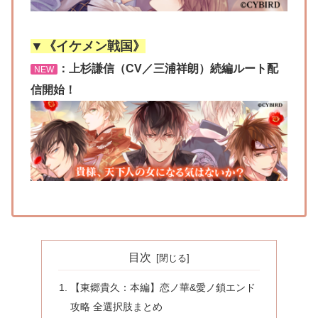
▼《イケメン戦国》
：上杉謙信（CV／三浦祥朗）続編ルート配
NEW
信開始！
目次
【東郷貴久：本編】恋ノ華&愛ノ鎖エンド
攻略 全選択肢まとめ