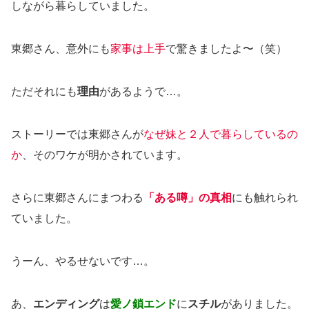
しながら暮らしていました。
東郷さん、意外にも
家事は上手
で驚きましたよ〜（笑）
ただそれにも
理由
があるようで…。
ストーリーでは東郷さんが
なぜ妹と２人で暮らしているの
か
、そのワケが明かされています。
さらに東郷さんにまつわる
「ある噂」の真相
にも触れられ
ていました。
うーん、やるせないです…。
あ、
エンディング
は
愛ノ鎖エンド
に
スチル
がありました。