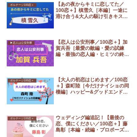
【あの夜からキミに恋してた／
ボルテージ100恋＋
100恋＋】槙雪久［本編］一途に
溶け合う&大人の駆け引きキスエ
ンド／攻略までの全選択肢まとめ
【恋人は公安刑事／100恋＋】加
▶︎恋人は公安刑事
賀兵吾［最愛の敵編・愛の試練
編・最強の恋人編・ヒミツの終わ
り編］攻略まとめ
【大人の初恋はじめます／100恋
ボルテージ100恋＋
＋】森町陸［今だけナイショの同
棲編］ハッピー&グッドエンド攻
略／全選択肢まとめ
ウェディング編追記！【最後の
ボルテージ100恋＋
恋、僕にください／100恋＋】藤
島彰［本編・続編・プロポーズ
編・ウェディング編］ハッピーエ