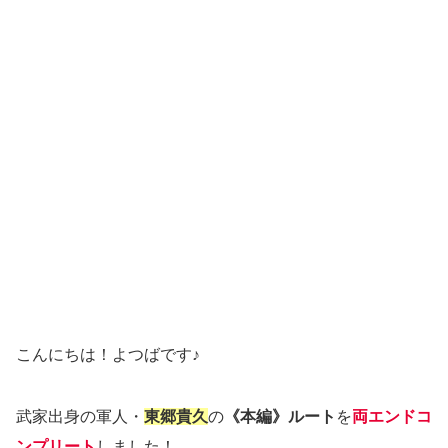
こんにちは！よつばです♪
武家出身の軍人・
東郷貴久
の
《本編》ルート
を
両エンドコ
ンプリート
しました！