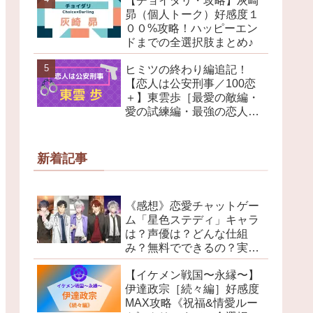
【チョイダリ・攻略】灰崎
昴（個人トーク）好感度１
００%攻略！ハッピーエン
ドまでの全選択肢まとめ♪
ヒミツの終わり編追記！
【恋人は公安刑事／100恋
＋】東雲歩［最愛の敵編・
愛の試練編・最強の恋人
編・ヒミツの終わり編］ハ
ッピーエンド攻略まとめ
新着記事
《感想》恋愛チャットゲー
ム「星色ステディ」キャラ
は？声優は？どんな仕組
み？無料でできるの？実際
にプレイしてみました！
【イケメン戦国〜永縁〜】
伊達政宗［続々編］好感度
MAX攻略《祝福&情愛ルー