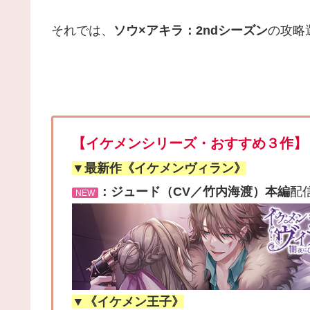
それでは、
ソウ×アキラ：2ndシーズン
の攻略
【イケメンシリーズ・おすすめ３作】
▼最新作《イケメンヴィラン》
：ジュード（CV／竹内海渡）本編
配
NEW
▼《イケメン王子》