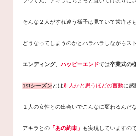
ソウくん、アキラにちょっと置いてけぼりに
そんな２人がすれ違う様子は見ていて歯痒さ
どうなってしまうのかとハラハラしながらス
エンディング
、
ハッピーエンド
では
卒業式の
1stシーズン
とは
別人かと思うほどの言動
に感
１人の女性との出会いでこんなに変わるんだな
アキラとの
「あの約束」
も実現していますの