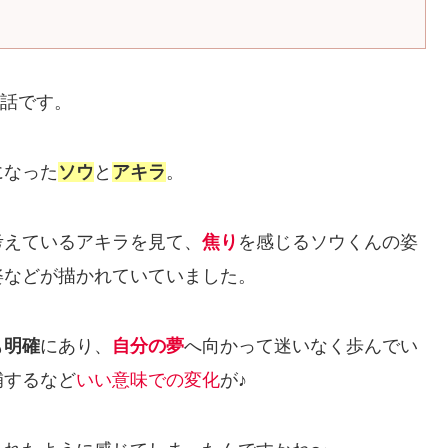
話です。
になった
ソウ
と
アキラ
。
考えているアキラを見て、
焦り
を感じるソウくんの姿
姿などが描かれていていました。
も
明確
にあり、
自分の夢
へ向かって迷いなく歩んでい
補するなど
いい意味での変化
が♪