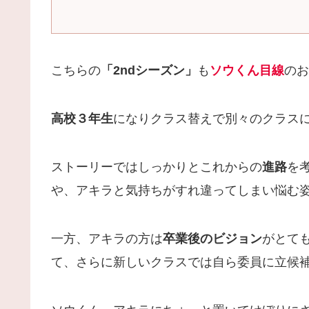
こちらの
「2ndシーズン」
も
ソウくん目線
のお
高校３年生
になりクラス替えで別々のクラス
ストーリーではしっかりとこれからの
進路
を
や、アキラと気持ちがすれ違ってしまい悩む
一方、アキラの方は
卒業後のビジョン
がとて
て、さらに新しいクラスでは自ら委員に立候