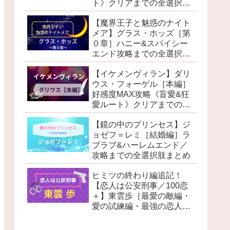
ト》クリアまでの全選択肢
まとめ
【魔界王子と魅惑のナイト
メア】グラス・ホッズ［第
０章］ハニー&スパイシー
エンド攻略までの全選択肢
まとめ
【イケメンヴィラン】ダリ
ウス・フォーゲル［本編］
好感度MAX攻略《盲愛&狂
愛ルート》クリアまでの全
選択肢まとめ
【鏡の中のプリンセス】ジ
ョゼフ＝レミ［結婚編］ラ
ブラブ&ハーレムエンド／
攻略までの全選択肢まとめ
ヒミツの終わり編追記！
【恋人は公安刑事／100恋
＋】東雲歩［最愛の敵編・
愛の試練編・最強の恋人
編・ヒミツの終わり編］ハ
ッピーエンド攻略まとめ