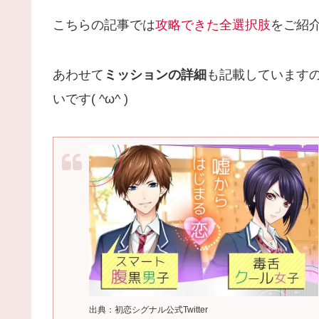
こちらの記事では
攻略できた全選択肢
をご紹
あわせて
ミッションの詳細
も記載しています
いです( ^ω^ )
出典：初恋シグナル公式Twitter