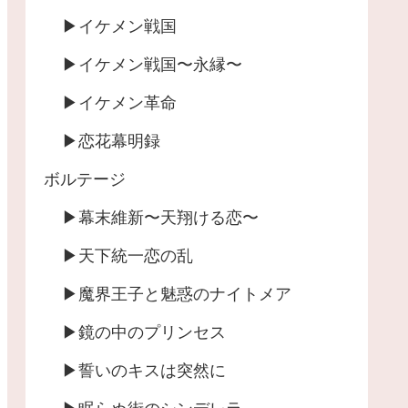
▶︎イケメン戦国
▶︎イケメン戦国〜永縁〜
▶︎イケメン革命
▶︎恋花幕明録
ボルテージ
▶︎幕末維新〜天翔ける恋〜
▶︎天下統一恋の乱
▶︎魔界王子と魅惑のナイトメア
▶︎鏡の中のプリンセス
▶︎誓いのキスは突然に