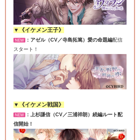
▼《イケメン王子》
：アゼル（CV／寺島拓篤）愛の命題編
配信
NEW
スタート！
▼《イケメン戦国》
：上杉謙信（CV／三浦祥朗）続編ルート配
NEW
信開始！