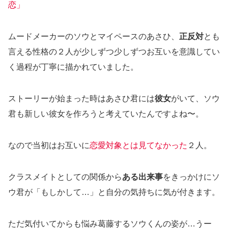
恋」
ムードメーカーのソウとマイペースのあさひ、
正反対
とも
言える性格の２人が少しずつ少しずつお互いを意識してい
く過程が丁寧に描かれていました。
ストーリーが始まった時はあさひ君には
彼女
がいて、ソウ
君も新しい彼女を作ろうと考えていたんですよね〜。
なので当初はお互いに
恋愛対象とは見てなかった
２人。
クラスメイトとしての関係から
ある出来事
をきっかけにソ
ウ君が「もしかして…」と自分の気持ちに気が付きます。
ただ気付いてからも悩み葛藤するソウくんの姿が…うー