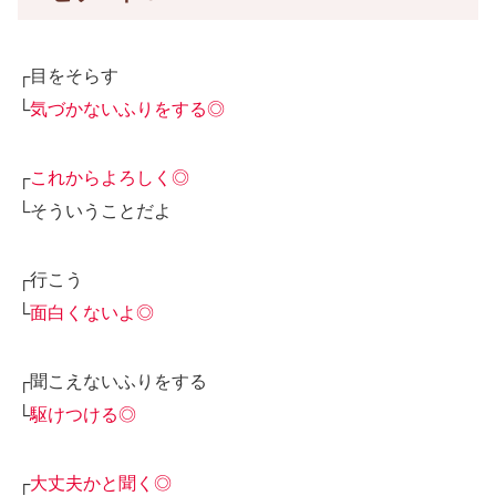
┌目をそらす
└
気づかないふりをする◎
┌
これからよろしく◎
└そういうことだよ
┌行こう
└
面白くないよ◎
┌聞こえないふりをする
└
駆けつける◎
┌
大丈夫かと聞く◎