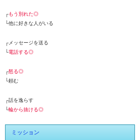
┌
もう別れた◎
└他に好きな人がいる
┌メッセージを送る
└
電話する◎
┌
怒る◎
└頼む
┌話を逸らす
└
輪から抜ける◎
ミッション