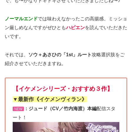
で、も〜かなりドキドキさせていただきましたしね〜♪
ノーマルエンド
では味わえなかったこの高揚感、ミッショ
ン厳しめなんですがぜひとも
ハピエン
を読んでいただきた
いです。
それでは、
ソウ＋あさひの「1st」ルート
攻略選択肢をご
紹介させていただきますね。
【イケメンシリーズ・おすすめ３作】
▼最新作《イケメンヴィラン》
：ジュード（CV／竹内海渡）本編
配信スタ
NEW
ート！