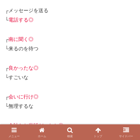
┌メッセージを送る
└
電話する◎
┌
南に聞く◎
└来るのを待つ
┌
良かったな◎
└すごいな
┌
会いに行け◎
└無理するな
┌
余計なお世話だったか◎
└何かしゃべれよ
メニュー
ホーム
検索
トップ
サイドバー