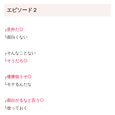
エピソード２
┌
意外だ◎
└面白くない
┌そんなことない
└
そうだろ◎
┌
優勝狙うぞ◎
└モテるんだな
┌
面白がるなと言う◎
└放っておく