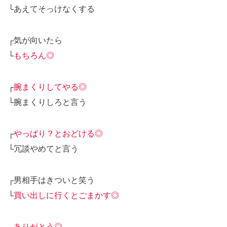
└あえてそっけなくする
┌気が向いたら
└
もちろん◎
┌
腕まくりしてやる◎
└腕まくりしろと言う
┌
やっぱり？とおどける◎
└冗談やめてと言う
┌男相手はきついと笑う
└
買い出しに行くとごまかす◎
┌
ありがとう◎