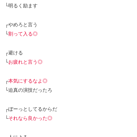
└明るく励ます
┌やめろと言う
└
割って入る◎
┌避ける
└
お疲れと言う◎
┌
本気にするなよ◎
└迫真の演技だったろ
┌ぼーっとしてるからだ
└
それなら良かった◎