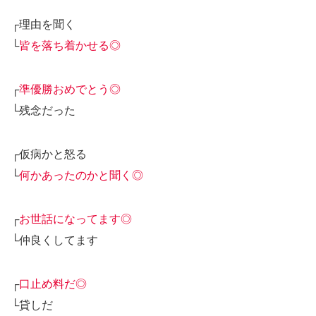
┌理由を聞く
└
皆を落ち着かせる◎
┌
準優勝おめでとう◎
└残念だった
┌仮病かと怒る
└
何かあったのかと聞く◎
┌
お世話になってます◎
└仲良くしてます
┌
口止め料だ◎
└貸しだ