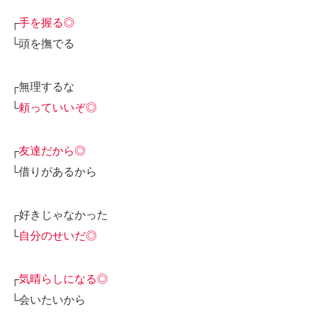
┌
手を握る◎
└頭を撫でる
┌無理するな
└
頼っていいぞ◎
┌
友達だから◎
└借りがあるから
┌好きじゃなかった
└
自分のせいだ◎
┌
気晴らしになる◎
└会いたいから