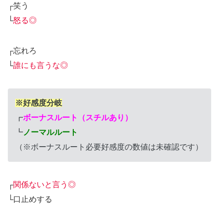
┌笑う
└
怒る◎
┌忘れろ
└
誰にも言うな◎
※好感度分岐
┏
ボーナスルート（スチルあり）
┗
ノーマルルート
（※ボーナスルート必要好感度の数値は未確認です）
┌
関係ないと言う◎
└口止めする