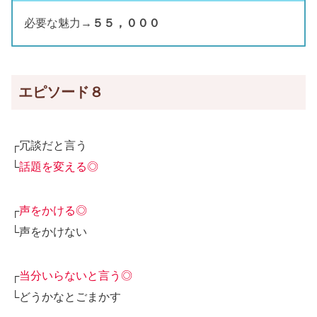
必要な魅力→
５５，０００
エピソード８
┌冗談だと言う
└
話題を変える◎
┌
声をかける◎
└声をかけない
┌
当分いらないと言う◎
└どうかなとごまかす