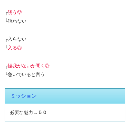
┌
誘う◎
└誘わない
┌入らない
└
入る◎
┌
怪我がないか聞く◎
└急いでいると言う
ミッション
必要な魅力→
５０