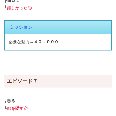
┌謝るな
└
嬉しかった◎
ミッション
必要な魅力→
４０，０００
エピソード７
┌怒る
└
顔を隠す◎