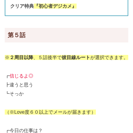
クリア特典
『初心者デジカメ』
第５話
※
２周目以降
、５話後半で
彼目線ルート
が選択できます。
┏
信じるよ◎
┣違うと思う
┗そっか
（※Love度６０以上でメールが届きます）
┏今日の仕事は？