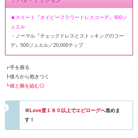
アバターミッション
★スイート『ネイビーフラワードレスコーデ』900ジ
ュエル
・ノーマル『チェックドレスとストッキングのコー
デ』500ジュエル／20,000チップ
┏手を握る
┣後ろから抱きつく
┗
彼と腕を組む◎
※
Love度１８０以上
で
エピローグ
へ進めま
す！