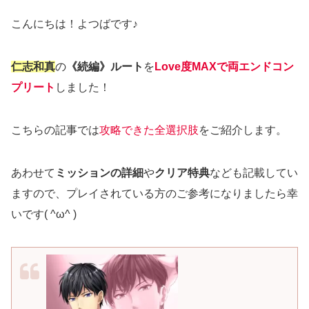
こんにちは！よつばです♪
仁志和真
の
《続編》ルート
を
Love度MAXで両エンドコン
プリート
しました！
こちらの記事では
攻略できた全選択肢
をご紹介します。
あわせて
ミッションの詳細
や
クリア特典
なども記載してい
ますので、プレイされている方のご参考になりましたら幸
いです( ^ω^ )