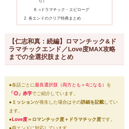
り）
○ドラマチック・エピローグ
各エンドのクリア特典まとめ
【仁志和真：続編】ロマンチック&ド
ラマチックエンド／Love度MAX攻略
までの全選択肢まとめ
●各話ごとに
最良選択肢（両方とも＋4になる）
を
「◎」赤字
でご紹介しています。
●
ミッション
が発生した場合はその
詳細を記載
してい
ます。
●
Love度
＝ロマンチック度＋ドラマチック度
です。
●両エンドに対応しています。