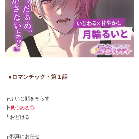
●ロマンチック・第１話
┏ふいと顔をそらす
┣
見つめる◎
┗おどける
┏和真にお任せ