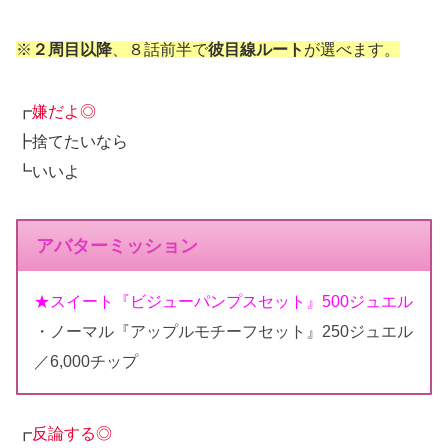
※
２周目以降
、８話前半で
彼目線ルート
が選べます。
┏
嫌だよ◎
┣捨てたいなら
┗いいよ
アバターミッション
★スイート『ビジューパンプスセット』500ジュエル
・ノーマル『アップルモチーフセット』250ジュエル
／6,000チップ
┏
反論する◎