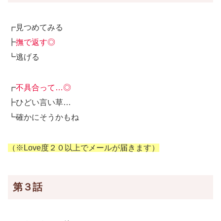
┏見つめてみる
┣
撫で返す◎
┗逃げる
┏
不具合って…◎
┣ひどい言い草…
┗確かにそうかもね
（※Love度２０以上でメールが届きます）
第３話