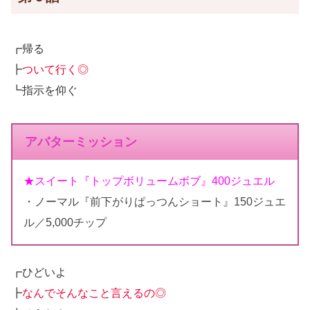
┏帰る
┣
ついて行く◎
┗指示を仰ぐ
アバターミッション
★スイート『トップボリュームボブ』400ジュエル
・ノーマル『前下がりぱっつんショート』150ジュエ
ル／5,000チップ
┏ひどいよ
┣
なんでそんなこと言えるの◎