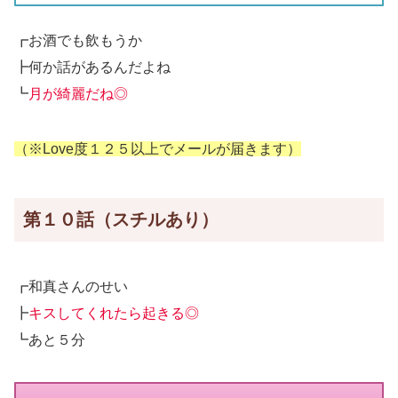
┏お酒でも飲もうか
┣何か話があるんだよね
┗
月が綺麗だね◎
（※Love度１２５以上でメールが届きます）
第１０話（スチルあり）
┏和真さんのせい
┣
キスしてくれたら起きる◎
┗あと５分