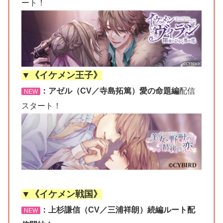
ート！
▼《イケメン王子》
：アゼル（CV／寺島拓篤）愛の命題編
配信
NEW
スタート！
▼《イケメン戦国》
：上杉謙信（CV／三浦祥朗）続編ルート配
NEW