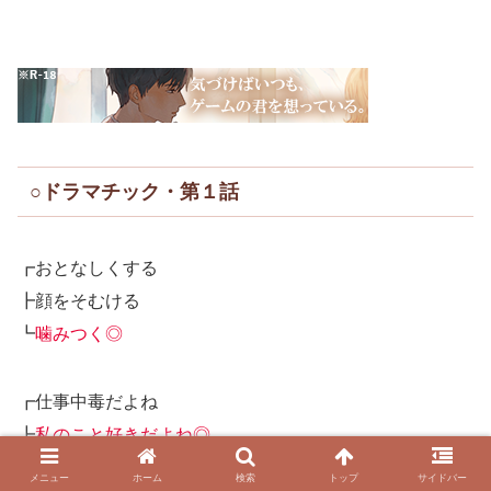
○ドラマチック・第１話
┏おとなしくする
┣顔をそむける
┗
噛みつく◎
┏仕事中毒だよね
┣
私のこと好きだよね◎
┗撮るの好きだよね
メニュー
ホーム
検索
トップ
サイドバー