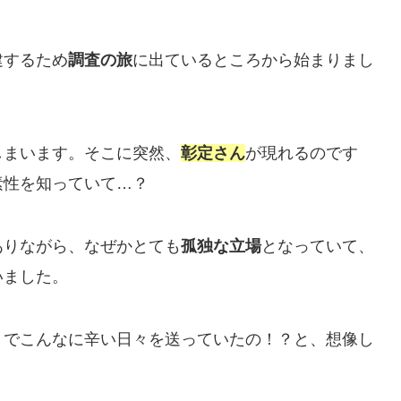
建するため
調査の旅
に出ているところから始まりまし
しまいます。そこに突然、
彰定さん
が現れるのです
素性を知っていて…？
ありながら、なぜかとても
孤独な立場
となっていて、
いました。
までこんなに辛い日々を送っていたの！？と、想像し