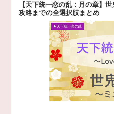
【天下統一恋の乱：月の章】世
攻略までの全選択肢まとめ
▶︎天下統一恋の乱