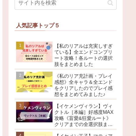
人気記事トップ５
【私のリアルは充実しすぎ
ている】全エンドコンプリ
ート攻略！各ルートの選択
肢をまとめました
《私のリア充計画・プレイ
感想》全キャラ＆全エンド
をクリアしたのでプレイ感
想をまとめてみました♪
【イケメンヴィラン】ヴィ
クトル［本編］好感度MAX
攻略《盲愛&狂愛ルート》
クリアまでの全選択肢まと
め