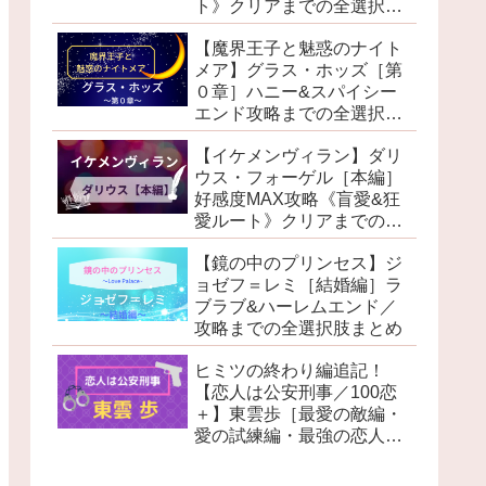
ト》クリアまでの全選択肢
まとめ
【魔界王子と魅惑のナイト
メア】グラス・ホッズ［第
０章］ハニー&スパイシー
エンド攻略までの全選択肢
まとめ
【イケメンヴィラン】ダリ
ウス・フォーゲル［本編］
好感度MAX攻略《盲愛&狂
愛ルート》クリアまでの全
選択肢まとめ
【鏡の中のプリンセス】ジ
ョゼフ＝レミ［結婚編］ラ
ブラブ&ハーレムエンド／
攻略までの全選択肢まとめ
ヒミツの終わり編追記！
【恋人は公安刑事／100恋
＋】東雲歩［最愛の敵編・
愛の試練編・最強の恋人
編・ヒミツの終わり編］ハ
ッピーエンド攻略まとめ