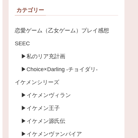
カテゴリー
恋愛ゲーム（乙女ゲーム）プレイ感想
SEEC
▶︎私のリア充計画
▶︎Choice×Darling -チョイダリ-
イケメンシリーズ
▶︎イケメンヴィラン
▶︎イケメン王子
▶︎イケメン源氏伝
▶︎イケメンヴァンパイア