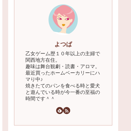
よつば
乙女ゲーム歴１０年以上の主婦で
関西地方在住。
趣味は舞台観劇・読書・アロマ。
最近買ったホームベーカリーにハ
マり中♪
焼きたてのパンを食べる時と愛犬
と遊んでいる時が今一番の至福の
時間です＾＾