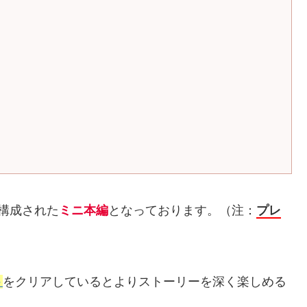
構成された
ミニ本編
となっております。（注：
プレ
ト
をクリアしているとよりストーリーを深く楽しめる