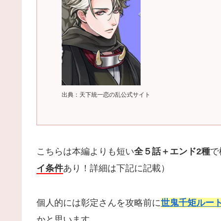
出典：天下統一恋の乱公式サイト
こちらは本編よりも短い
全５話＋エンド2種
で
イ条件
あり！詳細は下記に記載）
個人的には彰定さんを攻略前に
世鬼千矩ルー
かと思います。