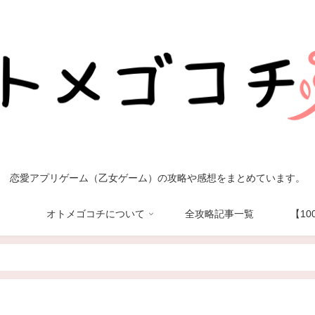
恋愛アプリゲーム（乙女ゲーム）の攻略や感想をまとめています。
オトメゴコチについて
全攻略記事一覧
【1