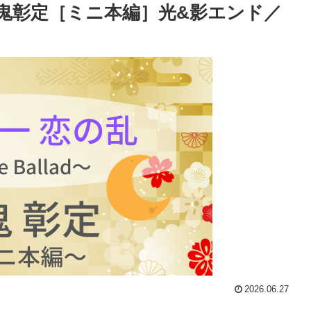
鬼彰定［ミニ本編］光&影エンド／
2026.06.27