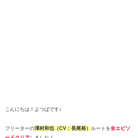
こんにちは！よつばです♪
フリーターの
澤村和也（CV：長尾裕）
ルートを
全エピソ
ードクリア
しました！