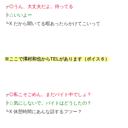
┏
◎うん、大丈夫だよ。待ってる
┣
△いいよー
┗X だから聞いてる暇あったらかけてこいって
※ここで澤村和也からTELがあります（ボイス６）
┏
◎私こそごめん。まだバイト中でしょ？
┣
△気にしないで。バイトはどうしたの？
┗X 休憩時間にあんな話するフツー？