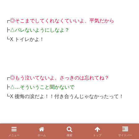
┏
◎そこまでしてくれなくていいよ、平気だから
┣
△バレないようにしなよ？
┗X トイレかよ！
┏
◎もう泣いてないよ。さっきのは忘れてね？
┣
△…そういうこと聞かないで
┗X 後悔の涙だよ！！付き合うんじゃなかったって！
┏
◎無理しなくていいよ？私は和也くんを信じてるから
メニュー
ホーム
検索
トップ
サイドバー