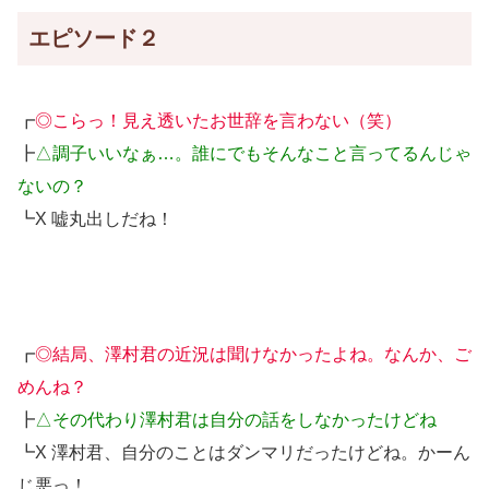
エピソード２
┏
◎こらっ！見え透いたお世辞を言わない（笑）
┣
△調子いいなぁ…。誰にでもそんなこと言ってるんじゃ
ないの？
┗X 嘘丸出しだね！
┏
◎結局、澤村君の近況は聞けなかったよね。なんか、ご
めんね？
┣
△その代わり澤村君は自分の話をしなかったけどね
┗X 澤村君、自分のことはダンマリだったけどね。かーん
じ悪っ！