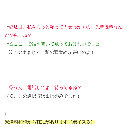
┏
◎駄目。私をもっと頼って！せっかくの、先輩後輩なん
だから、ね？
┣
△ここまで話を聞いて放っておけないでしょ…
┗X このままじゃ、私の寝覚めが悪いのよ！
・
◎うん、電話してよ！待ってるね？
（※ここの選択肢は１択のみでした）
↓
※澤村和也からTELがあります（ボイス３）