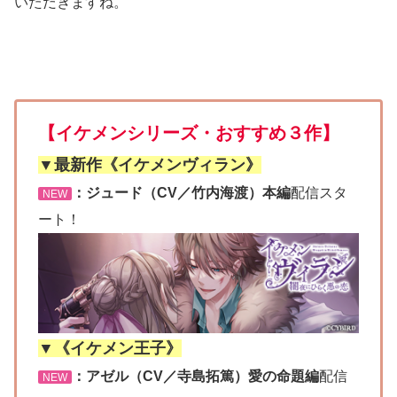
いただきますね。
【イケメンシリーズ・おすすめ３作】
▼最新作《イケメンヴィラン》
：ジュード（CV／竹内海渡）本編
配信スタ
NEW
ート！
▼《イケメン王子》
：アゼル（CV／寺島拓篤）愛の命題編
配信
NEW