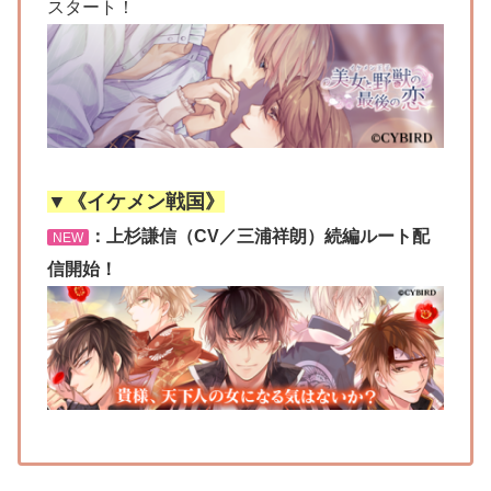
スタート！
▼《イケメン戦国》
：上杉謙信（CV／三浦祥朗）続編ルート配
NEW
信開始！