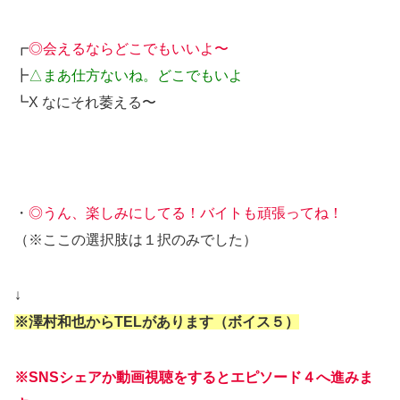
┏
◎会えるならどこでもいいよ〜
┣
△まあ仕方ないね。どこでもいよ
┗X なにそれ萎える〜
・
◎うん、楽しみにしてる！バイトも頑張ってね！
（※ここの選択肢は１択のみでした）
↓
※澤村和也からTELがあります（ボイス５）
※SNSシェアか動画視聴をするとエピソード４へ進みま