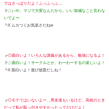
ではさっぱりだよ！ふっふっふ…
┣
△いや、マジで大変なんだから。いい加減なこと言わな
いでよ〜
┗X ムカつくお気楽さだねw
┏
◎面白いよ！いろんな講義があるから、勉強になるよ！
┣
△面白いよ！サークルとか、わーわーするの楽しいよ！
┗X 面白いよ！遊び放題だしね！
┏
◎モテてはいないよー…男友達もいるけど、高校のとき
だって私が取っ付きやすかったってだけだよ！