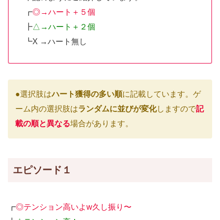
┏
◎→ハート＋５個
┣
△→ハート＋２個
┗X →ハート無し
●選択肢は
ハート獲得の多い順
に記載しています。ゲ
ーム内の選択肢は
ランダムに並びが変化
しますので
記
載の順と異なる
場合があります。
エピソード１
┏
◎テンション高いよw久し振り〜