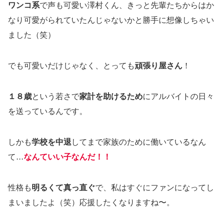
ワンコ系
で声も可愛い澤村くん、きっと先輩たちからはか
なり可愛がられていたんじゃないかと勝手に想像しちゃい
ました（笑）
でも可愛いだけじゃなく、とっても
頑張り屋さん
！
１８歳
という若さで
家計を助けるため
にアルバイトの日々
を送っているんです。
しかも
学校を中退
してまで家族のために働いているなん
て…
なんていい子なんだ！！
性格も
明るくて真っ直ぐ
で、私はすぐにファンになってし
まいましたよ（笑）応援したくなりますね〜。