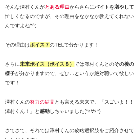
そんな澤村くんが
とある理由
からさらに
バイトを増やして
忙しくなるのですが、その理由をなかなか教えてくれない
んですよね^^;
その理由は
ボイス７
のTELで分かります！
さらに
未来ボイス（ボイス８）
では澤村くんとの
その後の
様子
が分かりますので、ぜひ…というか絶対聴いて欲しい
です！
澤村くんの
努力の結晶
とも言える未来で、「スゴいよ！！
澤村くん！」と
感動
しちゃいました(*≧∀≦*)
さてさて、それでは澤村くんの攻略選択肢をご紹介させて