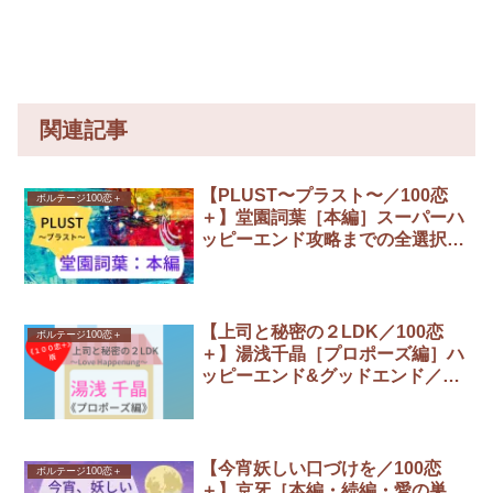
関連記事
【PLUST〜プラスト〜／100恋
ボルテージ100恋＋
＋】堂園詞葉［本編］スーパーハ
ッピーエンド攻略までの全選択肢
まとめ
【上司と秘密の２LDK／100恋
ボルテージ100恋＋
＋】湯浅千晶［プロポーズ編］ハ
ッピーエンド&グッドエンド／攻
略までの全選択肢まとめ
【今宵妖しい口づけを／100恋
ボルテージ100恋＋
＋】京牙［本編・続編・愛の巣