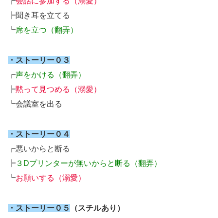
┏
会話に参加する（溺愛）
┣聞き耳を立てる
┗
席を立つ（翻弄）
・ストーリー０３
┏
声をかける（翻弄）
┣
黙って見つめる（溺愛）
┗会議室を出る
・ストーリー０４
┏悪いからと断る
┣
３Dプリンターが無いからと断る（翻弄）
┗
お願いする（溺愛）
・ストーリー０５
（スチルあり）