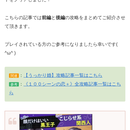
こちらの記事では
前編
と
後編
の攻略をまとめてご紹介させ
て頂きます。
プレイされている方のご参考になりましたら幸いです(
^ω^ )
：
【うっかり婚】攻略記事一覧はこちら
関連
：
《１００シーンの恋＋》全攻略記事一覧はこち
参考
ら