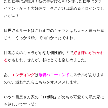
ただ仕事は超優秀！彼の手掛けるVRを使った仕事はクラ
イアントからも大好評で、そこだけは認めるヒロインでし
たが…？
目黒さん
ルートはこれまでのキャラとはちょっと違った感
じの「うっかり婚」で面白かったですね。
目黒さんのキャラが
かなり個性的
なので
好き嫌いが分かれ
る
かもしれませんが、私はとても楽しめました。
あ、
エンディング
は
溺愛ハニーエンド
に
スチル
があります
ので、迷われたらこちらをオススメします。
いや〜目黒さん家の
「ロボ助」
がめちゃ可愛くて私の家に
も欲しいです（笑）