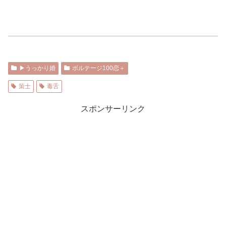
▶︎うっかり婚
ボルテージ100恋＋
策士
毒舌
スポンサーリンク