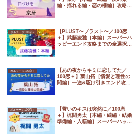
編・揺れる編・恋の柵編］攻略ま
とめ
【PLUST〜プラスト〜／100恋
ボルテージ100恋＋
＋】武藤凌雅［本編］スーパーハ
ッピーエンド攻略までの全選択肢
まとめ
【あの夜からキミに恋してた／
ボルテージ100恋＋
100恋＋】葉山拓［情愛と理性の
間編］一途&駆け引きエンド攻略
／全選択肢まとめ
【誓いのキスは突然に／100恋
ボルテージ100恋＋
＋】梶間勇太［本編・続編・結婚
準備編・入籍編］スーパーハッピ
ーエンド攻略まとめ