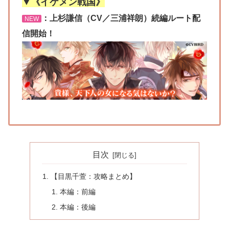
▼《イケメン戦国》
：上杉謙信（CV／三浦祥朗）続編ルート配
NEW
信開始！
目次
【目黒千萱：攻略まとめ】
本編：前編
本編：後編