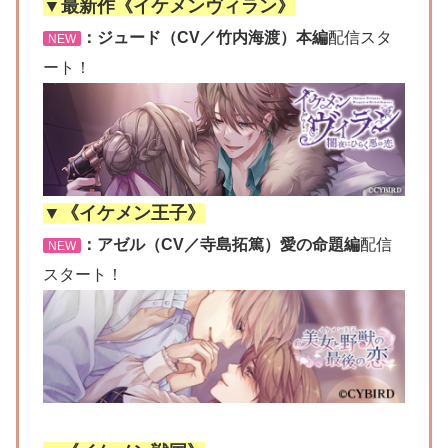
▼最新作《イケメンヴィラン》
：ジュード（CV／竹内海渡）本編
配信スタ
NEW
ート！
▼《イケメン王子》
：アゼル（CV／寺島拓篤）愛の命題編
配信
NEW
スタート！