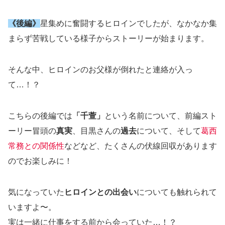
《後編》
星集めに奮闘するヒロインでしたが、なかなか集
まらず苦戦している様子からストーリーが始まります。
そんな中、ヒロインのお父様が倒れたと連絡が入っ
て…！？
こちらの後編では
「千萱」
という名前について、前編スト
ーリー冒頭の
真実
、目黒さんの
過去
について、そして
葛西
常務との関係性
などなど、たくさんの伏線回収があります
のでお楽しみに！
気になっていた
ヒロインとの出会い
についても触れられて
いますよ〜。
実は一緒に仕事をする前から会っていた…！？