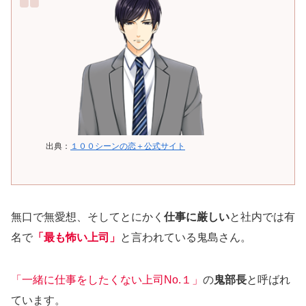
出典：
１００シーンの恋＋公式サイト
無口で無愛想、そしてとにかく
仕事に厳しい
と社内では有
名で
「最も怖い上司」
と言われている鬼島さん。
「一緒に仕事をしたくない上司No.１」
の
鬼部長
と呼ばれ
ています。