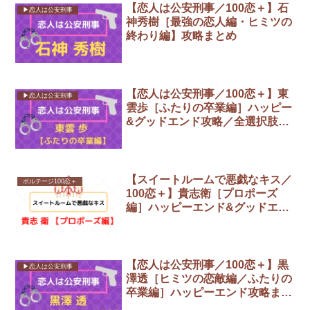
【恋人は公安刑事／100恋＋】石
▶︎恋人は公安刑事
神秀樹［最強の恋人編・ヒミツの
終わり編】攻略まとめ
【恋人は公安刑事／100恋＋】東
▶︎恋人は公安刑事
雲歩［ふたりの卒業編］ハッピー
&グッドエンド攻略／全選択肢ま
とめ
【スイートルームで悪戯なキス／
ボルテージ100恋＋
100恋＋】貴志衛［プロポーズ
編］ハッピーエンド&グッドエン
ド／攻略までの全選択肢まとめ
【恋人は公安刑事／100恋＋】黒
▶︎恋人は公安刑事
澤透［ヒミツの恋敵編／ふたりの
卒業編］ハッピーエンド攻略まま
とめ