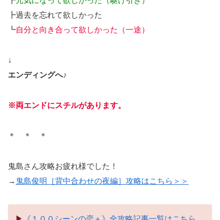
┏
元気になって欲しかった（駆け引き）
┣過去を忘れて欲しかった
┗
自分と向き合って欲しかった（一途）
↓
エンディングへ♪
※両エンドにスチルがあります。
＊ ＊ ＊
鬼島さん攻略お疲れ様でした！
→
鬼島俊明［背中合わせの夜編］攻略はこちら＞＞
▶︎
《１００シーンの恋＋》全攻略記事一覧はこちら