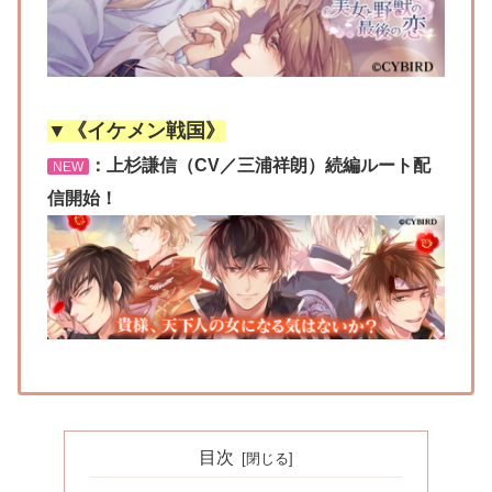
▼《イケメン戦国》
：上杉謙信（CV／三浦祥朗）続編ルート配
NEW
信開始！
目次