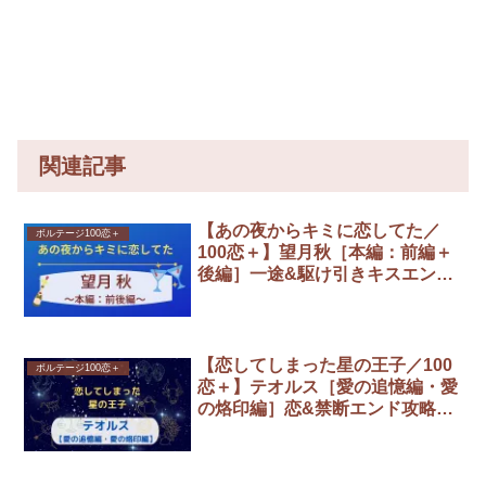
関連記事
【あの夜からキミに恋してた／
ボルテージ100恋＋
100恋＋】望月秋［本編：前編＋
後編］一途&駆け引きキスエンド
攻略／全選択肢まとめ
【恋してしまった星の王子／100
ボルテージ100恋＋
恋＋】テオルス［愛の追憶編・愛
の烙印編］恋&禁断エンド攻略／
全選択肢まとめ