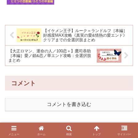
【イケメン王子】ルーク＝ランドルフ［本編］
好感度MAX攻略《真実の愛&情熱の愛エンド》
クリアまでの全選択肢まとめ
【大正ロマン、運命の人／100恋＋】鷹司恭助
［本編］愛ノ鎖&恋ノ華エンド攻略：全選択肢
まとめ
コメント
コメントを書き込む
メニュー
ホーム
検索
トップ
サイドバー