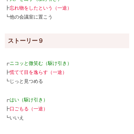
┣
忘れ物をしたという（一途）
┗他の会議室に置こう
ストーリー９
┏
ニコッと微笑む（駆け引き）
┣
慌てて目を逸らす（一途）
┗じっと見つめる
┏
はい（駆け引き）
┣
口ごもる（一途）
┗いいえ