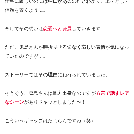
仕事に厳しいのには
理由がある
のだとわかり、上司として
信頼を置くように。
そしてその想いは
恋愛へと発展
していきます。
ただ、鬼島さんが時折見せる
切なく哀しい表情
が気になっ
ていたのですが…。
ストーリーではその
理由
に触れられていました。
そうそう、鬼島さんは
地方出身
なのですが
方言で話すレア
なシーン
がありドキッとしました〜！
こういうギャップはたまらんですね（笑）