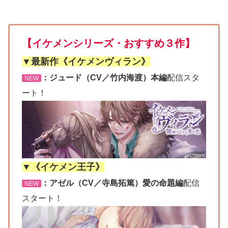
【イケメンシリーズ・おすすめ３作】
▼最新作《イケメンヴィラン》
：ジュード（CV／竹内海渡）本編
配信スタ
NEW
ート！
▼《イケメン王子》
：アゼル（CV／寺島拓篤）愛の命題編
配信
NEW
スタート！