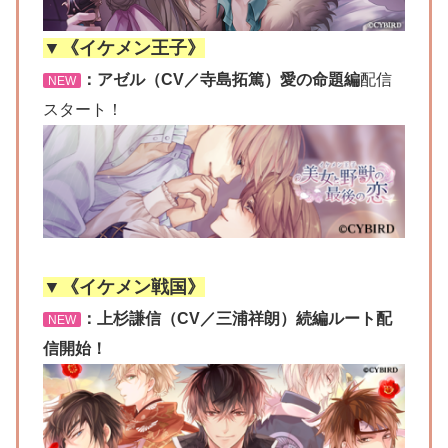
▼《イケメン王子》
：アゼル（CV／寺島拓篤）愛の命題編
配信
NEW
スタート！
▼《イケメン戦国》
：上杉謙信（CV／三浦祥朗）続編ルート配
NEW
信開始！