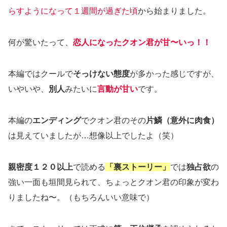
らすようになって１週間が過ぎた頃
から始まりました。
何が驚いたって、
恋人になったクオン君が甘〜いっ！！
本編ではクールで
そっけない態度
が多かった感じですが、
いやいや、
別人
みたいに
言動が甘い
です。
本編の
エンディング
でクオン君のその
片鱗（意外に肉食）
は見えていましたが…想像以上でしたよ（笑）
親密度１２０以上
で読める
「裏ストーリー」
では
独占欲
の
強い一面も垣間見られて、ちょっとクオン君の印象が変わ
りましたね〜。（もちろんいい意味で）