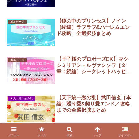
択肢まとめ
【鏡の中のプリンセス】ノイン
ボルテージ
［続編］ラブラブ&ハーレムエン
ド攻略：全選択肢まとめ
【王子様のプロポーズEK】マク
ボルテージ
シミリアン＝ルヴァンソワ［２
章：続編］シークレットハッピー
エンド攻略／全選択肢まとめ
【天下統一恋の乱】武田信玄［本
▶︎天下統一恋の乱
編］巡り愛&契り愛エンド／攻略
までの全選択肢まとめ
【魔界王子と魅惑のナイトメア】
メニュー
ホーム
検索
トップ
サイドバー
▶︎魔界王子と魅惑のナイトメア