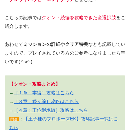
こちらの記事では
クオン・続編を攻略できた全選択肢
をご
紹介します。
あわせて
ミッションの詳細
や
クリア特典
なども記載してい
ますので、プレイされている方のご参考になりましたら幸
いです( ^ω^ )
【クオン・攻略まとめ】
→
［１章：本編］攻略はこちら
→
［３章：続々編］攻略はこちら
→
［４章：王位継承編］攻略はこちら
：
【王子様のプロポーズEK】攻略記事一覧はこ
関連
ちら