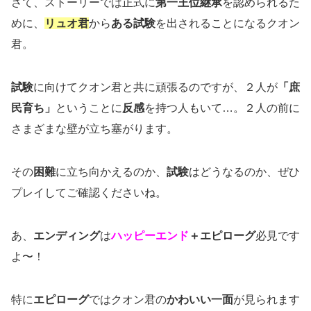
さて、ストーリーでは正式に
第一王位継承
を認められるた
めに、
リュオ君
から
ある試験
を出されることになるクオン
君。
試験
に向けてクオン君と共に頑張るのですが、２人が
「庶
民育ち」
ということに
反感
を持つ人もいて…。２人の前に
さまざまな壁が立ち塞がります。
その
困難
に立ち向かえるのか、
試験
はどうなるのか、ぜひ
プレイしてご確認くださいね。
あ、
エンディング
は
ハッピーエンド
＋エピローグ
必見です
よ〜！
特に
エピローグ
ではクオン君の
かわいい一面
が見られます