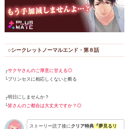
○シークレットノーマルエンド・第８話
┌
サクヤさんのご厚意に甘える◎
└プリンセスに相応しくないと断る
┌明日にしませんか？
└
皆さんのご都合は大丈夫ですか？◎
ストーリー読了後に
クリア特典
『夢見るリ