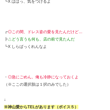
┗X ははっ、気をつけるよ
┏
◎この間、ドレス姿の愛を見たんだけど…
┣
△どう言うも何も、店の前で見たんだ
┗X しらばっくれんなよ
・
◎急にごめん。俺も冷静になっておくよ
（※ここの選択肢は１択のみでした）
↓
※神山愛からTELがあります（ボイス５）