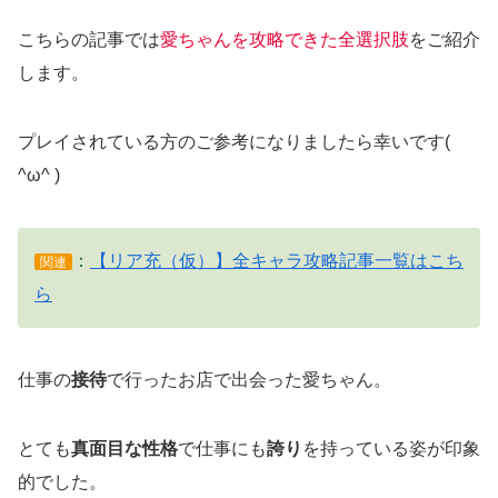
こちらの記事では
愛ちゃんを攻略できた全選択肢
をご紹介
します。
プレイされている方のご参考になりましたら幸いです(
^ω^ )
：
【リア充（仮）】全キャラ攻略記事一覧はこち
関連
ら
仕事の
接待
で行ったお店で出会った愛ちゃん。
とても
真面目な性格
で仕事にも
誇り
を持っている姿が印象
的でした。