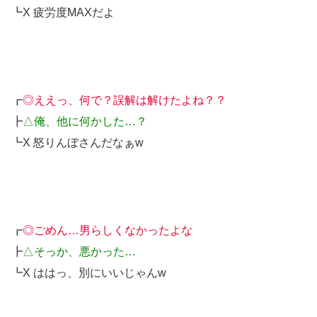
┗X 疲労度MAXだよ
┏
◎ええっ、何で？誤解は解けたよね？？
┣
△俺、他に何かした…？
┗X 怒りんぼさんだなぁw
┏
◎ごめん…男らしくなかったよな
┣
△そっか、悪かった…
┗X ははっ、別にいいじゃんw