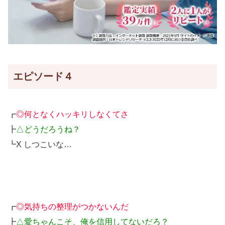
エピソード４
┏
◎何となくハッキリしなくてさ
┣
△どうだろうね？
┗X しつこいな…
┏
◎気持ちの整理がつかないんだ
┣
△愛ちゃんこそ、俺を信用してないだろ？