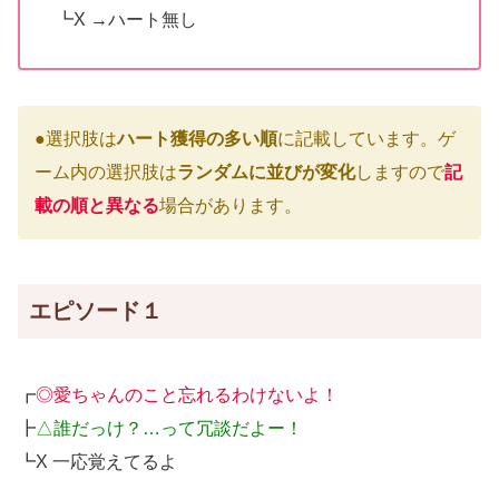
┗X →ハート無し
●選択肢は
ハート獲得の多い順
に記載しています。ゲ
ーム内の選択肢は
ランダムに並びが変化
しますので
記
載の順と異なる
場合があります。
エピソード１
┏
◎愛ちゃんのこと忘れるわけないよ！
┣
△誰だっけ？…って冗談だよー！
┗X 一応覚えてるよ