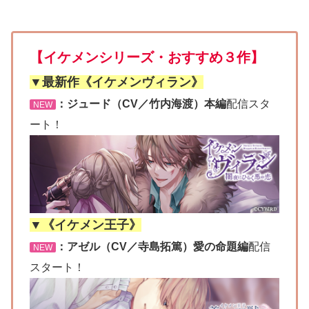
【イケメンシリーズ・おすすめ３作】
▼最新作《イケメンヴィラン》
：ジュード（CV／竹内海渡）本編
配信スタ
NEW
ート！
▼《イケメン王子》
：アゼル（CV／寺島拓篤）愛の命題編
配信
NEW
スタート！