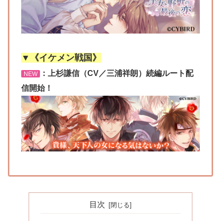
▼《イケメン戦国》
：上杉謙信（CV／三浦祥朗）続編ルート配
NEW
信開始！
目次