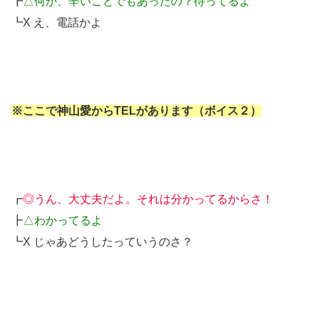
┣
△何か、辛いことでもあったの？待ってるよ
┗X え、電話かよ
※ここで神山愛からTELがあります（ボイス２）
┏
◎うん、大丈夫だよ。それは分かってるからさ！
┣
△わかってるよ
┗X じゃあどうしたっていうのさ？