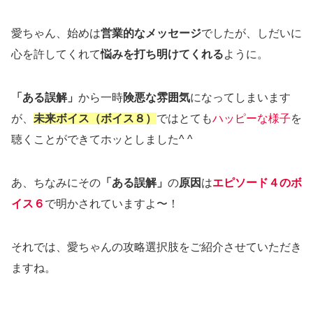
愛ちゃん、始めは
営業的なメッセージ
でしたが、しだいに
心を許してくれて
悩みを打ち明けてくれる
ように。
「ある誤解」
から一時
険悪な雰囲気
になってしまいます
が、
未来ボイス（ボイス８）
ではとても
ハッピーな様子
を
聴くことができてホッとしました^ ^
あ、ちなみにその
「ある誤解」
の
原因
は
エピソード４のボ
イス６
で明かされていますよ〜！
それでは、愛ちゃんの攻略選択肢をご紹介させていただき
ますね。