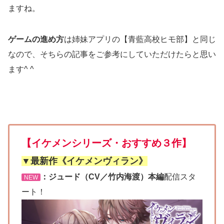
ますね。
ゲームの進め方
は姉妹アプリの【青藍高校ヒモ部】と同じ
なので、そちらの記事をご参考にしていただけたらと思い
ます^ ^
【イケメンシリーズ・おすすめ３作】
▼最新作《イケメンヴィラン》
：ジュード（CV／竹内海渡）本編
配信スタ
NEW
ート！