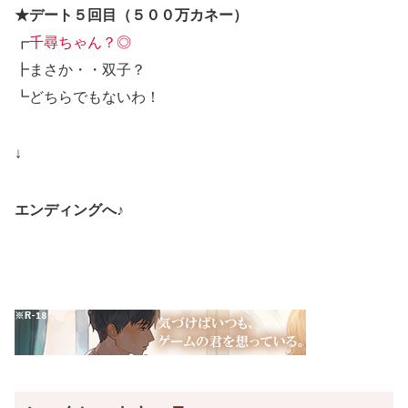
★デート５回目（５００万カネー）
┏
千尋ちゃん？◎
┣まさか・・双子？
┗どちらでもないわ！
↓
エンディングへ♪