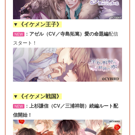
▼《イケメン王子》
：アゼル（CV／寺島拓篤）愛の命題編
配信
NEW
スタート！
▼《イケメン戦国》
：上杉謙信（CV／三浦祥朗）続編ルート配
NEW
信開始！