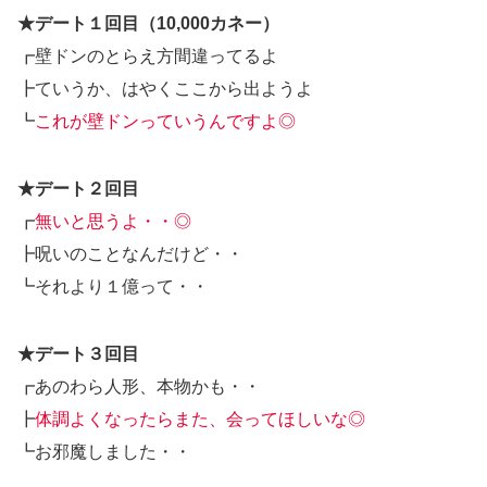
★デート１回目（10,000カネー）
┏壁ドンのとらえ方間違ってるよ
┣ていうか、はやくここから出ようよ
┗
これが壁ドンっていうんですよ◎
★デート２回目
┏
無いと思うよ・・◎
┣呪いのことなんだけど・・
┗それより１億って・・
★デート３回目
┏あのわら人形、本物かも・・
┣
体調よくなったらまた、会ってほしいな◎
┗お邪魔しました・・