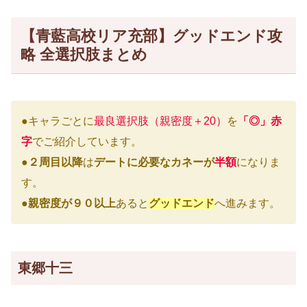
【青藍高校リア充部】グッドエンド攻
略 全選択肢まとめ
●キャラごとに
最良選択肢（親密度＋20）
を
「◎」赤
字
でご紹介しています。
●
２周目以降
は
デートに必要なカネーが
半額
になりま
す。
●
親密度が９０以上
あると
グッドエンド
へ進みます。
東郷十三