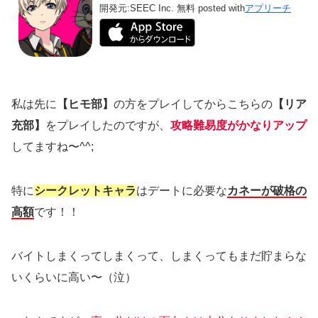
開発元:
SEEC Inc.
無料
posted with
アプリーチ
私は先に
【ヒモ部】
の方をプレイしてからこちらの
【リア
充部】
をプレイしたのですが、
攻略難易度がかなりアップ
してますね〜^^;
特に
シークレットキャラ
はデートに必要な
カネーが破格の
高額
です！！
バイトしまくってしまくって、しまくってもまだ貯まらな
いくらいに高い〜（泣）