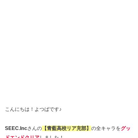
こんにちは！よつばです♪
SEEC.Inc
さんの
【青藍高校リア充部】
の全キャラを
グッ
ドエンドクリア
しました！