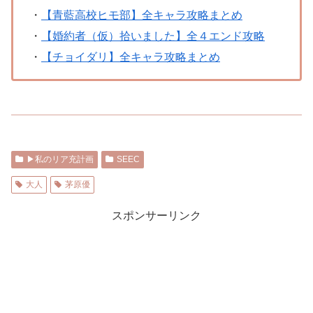
・
【青藍高校ヒモ部】全キャラ攻略まとめ
・
【婚約者（仮）拾いました】全４エンド攻略
・
【チョイダリ】全キャラ攻略まとめ
▶︎私のリア充計画
SEEC
大人
茅原優
スポンサーリンク