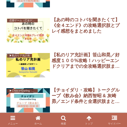
【あの時のコトバを聞きたくて】
恋愛ゲーム（乙女ゲーム）プレイ感想
《全４エンド》の攻略選択肢とプ
レイ感想をまとめました
【私のリア充計画】笹山和晃／好
▶︎私のリア充計画
感度１００%攻略！ハッピーエン
ドクリアまでの全攻略選択肢まと
め
【チョイダリ・攻略】トークグル
▶︎Choice×Darling -チョイダリ-
ープ《飲み会》納西智昭 & 灰崎
昴／エンド条件と全選択肢まとめ
♪
メニュー
ホーム
検索
トップ
サイドバー
《私のリア充計画・プレイ感想》
▶︎私のリア充計画