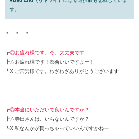
●
Bad End（リトライ）
になる選択肢も記載していま
す。
＊ ＊ ＊
┏
◎お疲れ様です。今、大丈夫です
┣△お疲れ様です！都合いいですよー！
┗X ご苦労様です。わざわざありがとうございます
┏
◎本当にいただいて良いんですか？
┣△寺田さんは、いらないんですか？
┗X 私なんかが貰っちゃっていいんですかねー