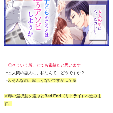
┏
◎そういう所、とても素敵だと思います
┣△人間の恋人に、私なんて…どうですか？
┗
X そんなの、寂しくないですか…？※
※印の選択肢を選ぶと
Bad End（リトライ）
へ進みま
す。