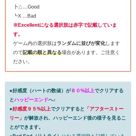
┣△…Good
┗X …Bad
※Excellentになる選択肢は赤字で記載していま
す。
ゲーム内の選択肢は
ランダムに並びが変化
します
ので
記載の順と異なる
場合があります。ご注意く
ださい。
●好感度（ハートの数値）が
８０%以上
でクリアする
と
ハッピーエンド
へ♪
●
好感度９５%以上
でクリアすると
「アフターストー
リー」
が解放され、ハッピーエンド後の様子を見るこ
とができます。