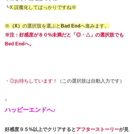
┗
X 誤魔化してばっかりですね※
※
（X）
の選択肢を選ぶと
Bad End
へ進みます。
※注：好感度が８０%未満だと「◎・△」の選択肢でも
Bed Endへ。
・
◎お待ちしています！
（この選択肢は自動入力です）
↓
ハッピーエンドへ♪
好感度９５%以上でクリアすると
アフターストーリー
が見