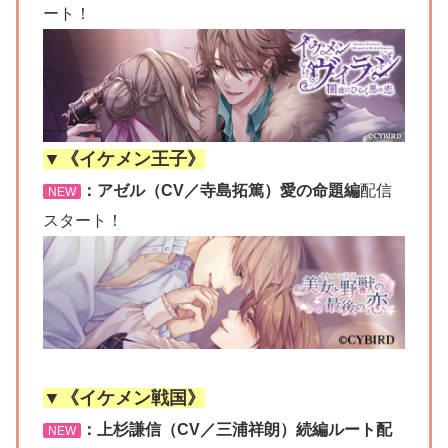
ート！
▼《イケメン王子》
：アゼル（CV／寺島拓篤）愛の命題編
配信
NEW
スタート！
▼《イケメン戦国》
：上杉謙信（CV／三浦祥朗）続編ルート配
NEW