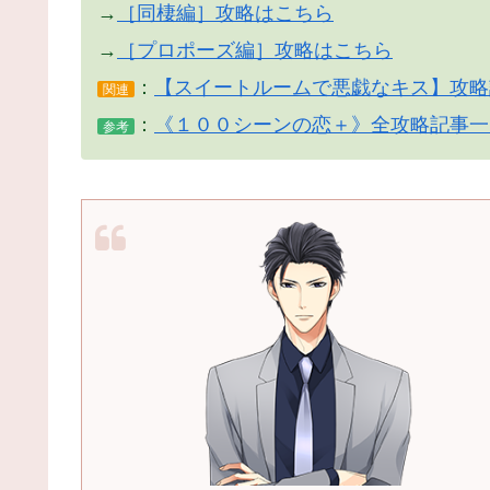
→
［同棲編］攻略はこちら
→
［プロポーズ編］攻略はこちら
：
【スイートルームで悪戯なキス】攻略
関連
：
《１００シーンの恋＋》全攻略記事一
参考