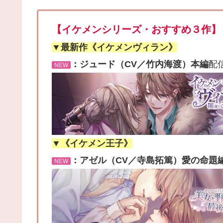
【イケメンシリーズ・おすすめ３作】
▼最新作《イケメンヴィラン》
：ジュード（CV／竹内海渡）本編
配
NEW
▼《イケメン王子》
：アゼル（CV／寺島拓篤）愛の命題
NEW