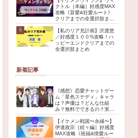
【イケメンヴィラン】ヴィ
クトル［本編］好感度MAX
攻略《盲愛&狂愛ルート》
クリアまでの全選択肢まと
め
【私のリア充計画】沢渡悠
／好感度１００%攻略！ハ
ッピーエンドクリアまでの
全選択肢まとめ
新着記事
《感想》恋愛チャットゲー
ム「星色ステディ」キャラ
は？声優は？どんな仕組
み？無料でできるの？実際
にプレイしてみました！
【イケメン戦国〜永縁〜】
伊達政宗［続々編］好感度
MAX攻略《祝福&情愛ルー