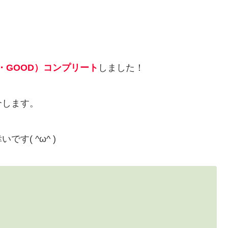
Y・GOOD）コンプリート
しました！
介します。
す( ^ω^ )