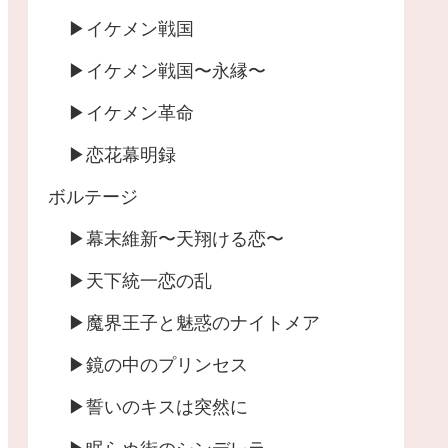
▶︎イケメン戦国
▶︎イケメン戦国〜永縁〜
▶︎イケメン革命
▶︎恋花幕明録
ボルテージ
▶︎幕末維新〜天翔ける恋〜
▶︎天下統一恋の乱
▶︎魔界王子と魅惑のナイトメア
▶︎鏡の中のプリンセス
▶︎誓いのキスは突然に