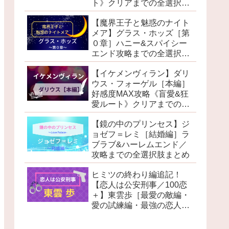
ト》クリアまでの全選択肢
まとめ
【魔界王子と魅惑のナイト
メア】グラス・ホッズ［第
０章］ハニー&スパイシー
エンド攻略までの全選択肢
まとめ
【イケメンヴィラン】ダリ
ウス・フォーゲル［本編］
好感度MAX攻略《盲愛&狂
愛ルート》クリアまでの全
選択肢まとめ
【鏡の中のプリンセス】ジ
ョゼフ＝レミ［結婚編］ラ
ブラブ&ハーレムエンド／
攻略までの全選択肢まとめ
ヒミツの終わり編追記！
【恋人は公安刑事／100恋
＋】東雲歩［最愛の敵編・
愛の試練編・最強の恋人
編・ヒミツの終わり編］ハ
ッピーエンド攻略まとめ