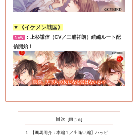
▼《イケメン戦国》
：上杉謙信（CV／三浦祥朗）続編ルート配
NEW
信開始！
目次
【颯馬周介：本編１／出逢い編】ハッピ