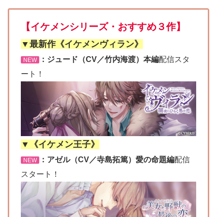
【イケメンシリーズ・おすすめ３作】
▼最新作《イケメンヴィラン》
：ジュード（CV／竹内海渡）本編
配信スタ
NEW
ート！
▼《イケメン王子》
：アゼル（CV／寺島拓篤）愛の命題編
配信
NEW
スタート！