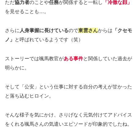
ただ
協力者
のことや
任務
が関係すると一転し
「冷徹な顔」
を見せることも…。
さらに
人身掌握に長けている
ので
東雲さん
からは
「クセモ
ノ」
と呼ばれているようです（笑）
ストーリーでは颯馬教官が
ある事件
と関係していた過去が
明らかに。
そして「公安」という仕事に対する自分の考えが甘かった
と落ち込むヒロイン。
そんな様子を気にかけ、さりげなく元気付けてアドバイス
をくれる颯馬さんの気遣いエピソードが印象的でしたね。