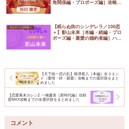
角関係編・プロポーズ編］攻略ま
とめ
【眠らぬ街のシンデレラ／100恋
ボルテージ100恋＋
＋】影山未来［本編・続編・プロ
ポーズ編・最愛の婚約者編］ハッ
ピーエンド攻略まとめ
【天下統一恋の乱】根津甚八［本編］全３エン
ド（愛情・絆・親愛）攻略までの選択肢をまと
めました
【恋愛幕末カレシ】一橋慶喜［新時代編］信頼
度MAX攻略までの全選択肢をまとめました
コメント