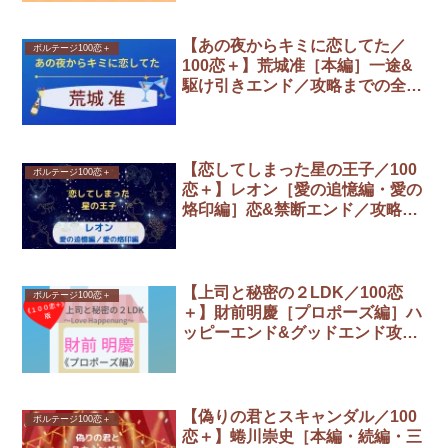
【あの夜からキミに恋してた／
ボルテージ100恋＋
100恋＋】荒城准［本編］一途&
駆け引きエンド／攻略までの全選
択肢まとめ
【恋してしまった星の王子／100
ボルテージ100恋＋
恋＋】レオン［愛の追憶編・愛の
烙印編］恋&禁断エンド／攻略ま
での全選択肢まとめ
【上司と秘密の２LDK／100恋
ボルテージ100恋＋
＋】財前明慶［プロポーズ編］ハ
ッピーエンド&グッドエンド攻略
までの全選択肢まとめ
【偽りの君とスキャンダル／100
ボルテージ100恋＋
恋＋】蜷川崇史［本編・続編・三