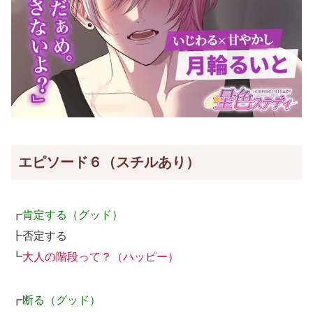
エピソード６（スチルあり）
┏
肯定する（グッド）
┣否定する
┗
大人の階段って？（ハッピー）
┏
断る（グッド）