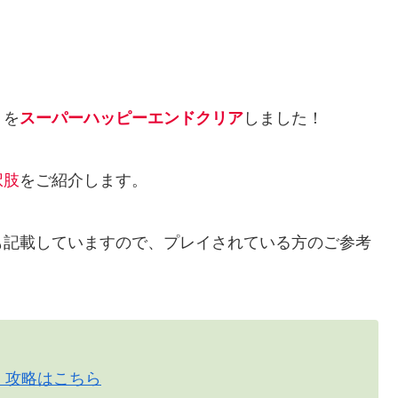
］
を
スーパーハッピーエンドクリア
しました！
択肢
をご紹介します。
も記載していますので、プレイされている方のご参考
線］攻略はこちら