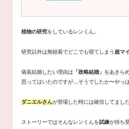
植物の研究
をしているレンくん。
研究以外は無頓着でどこでも寝てしまう
超マ
偽装結婚したい理由は
「政略結婚」
をあきら
思ってはいたのですが…そうでしたか〜やっ
ダニエルさん
が登場した時には確信してまし
ストーリーではそんなレンくんを
試練
が待ち