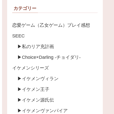
カテゴリー
恋愛ゲーム（乙女ゲーム）プレイ感想
SEEC
▶︎私のリア充計画
▶︎Choice×Darling -チョイダリ-
イケメンシリーズ
▶︎イケメンヴィラン
▶︎イケメン王子
▶︎イケメン源氏伝
▶︎イケメンヴァンパイア