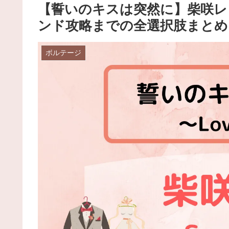
【誓いのキスは突然に】柴咲レン
ンド攻略までの全選択肢まとめ
ボルテージ