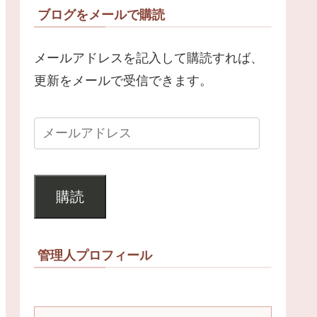
ブログをメールで購読
メールアドレスを記入して購読すれば、
更新をメールで受信できます。
購読
管理人プロフィール