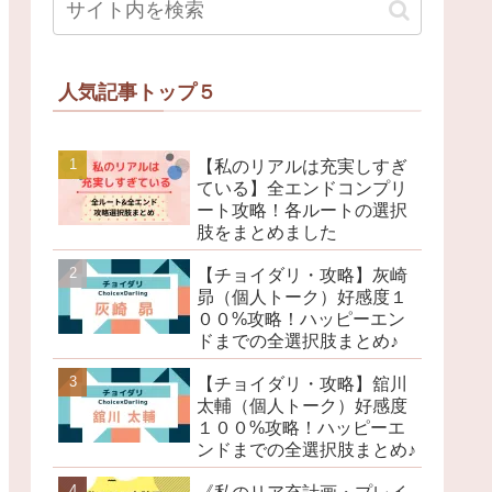
人気記事トップ５
【私のリアルは充実しすぎ
ている】全エンドコンプリ
ート攻略！各ルートの選択
肢をまとめました
【チョイダリ・攻略】灰崎
昴（個人トーク）好感度１
００%攻略！ハッピーエン
ドまでの全選択肢まとめ♪
【チョイダリ・攻略】舘川
太輔（個人トーク）好感度
１００%攻略！ハッピーエ
ンドまでの全選択肢まとめ♪