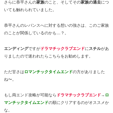
さらに恭平さんの
家族
のこと、そしてその
家族の過去
につ
いても触れられていました。
恭平さんのレバンスへに対する想いの強さは、このご家族
のことが関係しているのかも…？。
エンディング
ですが
ドラマチックラブエンド
に
スチル
があ
りましたので迷われたらこちらをお勧めします。
ただ甘さは
ロマンチックタイムエンド
の方がありました
ね〜。
もし両エンド攻略が可能なら
ドラマチックラブエンド
→
ロ
マンチックタイムエンド
の順にクリアするのがオススメか
な。