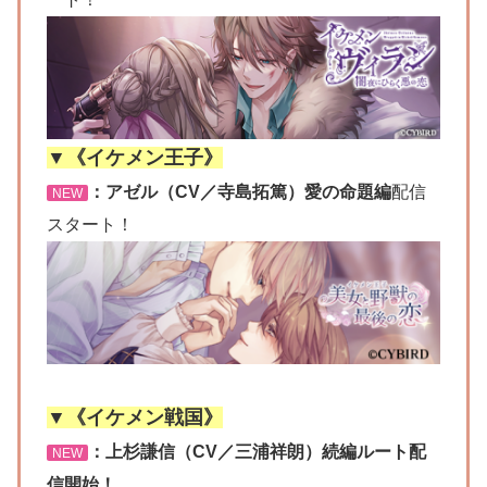
▼《イケメン王子》
：アゼル（CV／寺島拓篤）愛の命題編
配信
NEW
スタート！
▼《イケメン戦国》
：上杉謙信（CV／三浦祥朗）続編ルート配
NEW
信開始！