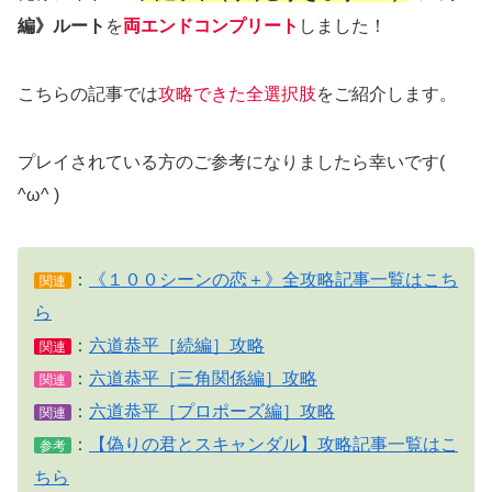
編》ルート
を
両エンドコンプリート
しました！
こちらの記事では
攻略できた全選択肢
をご紹介します。
プレイされている方のご参考になりましたら幸いです(
^ω^ )
：
《１００シーンの恋＋》全攻略記事一覧はこち
関連
ら
：
六道恭平［続編］攻略
関連
：
六道恭平［三角関係編］攻略
関連
：
六道恭平［プロポーズ編］攻略
関連
：
【偽りの君とスキャンダル】攻略記事一覧はこ
参考
ちら