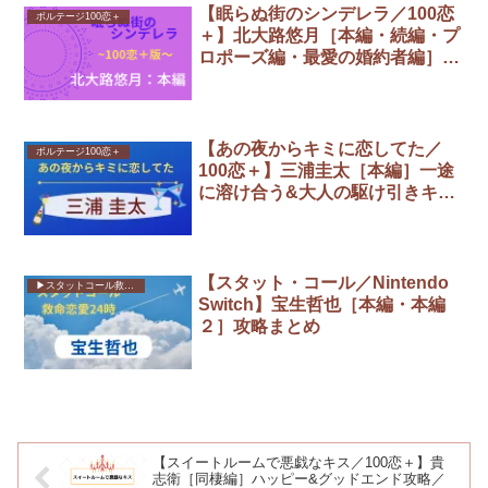
【眠らぬ街のシンデレラ／100恋
ボルテージ100恋＋
＋】北大路悠月［本編・続編・プ
ロポーズ編・最愛の婚約者編］ハ
ッピーエンド攻略まとめ
【あの夜からキミに恋してた／
ボルテージ100恋＋
100恋＋】三浦圭太［本編］一途
に溶け合う&大人の駆け引きキス
エンド／攻略までの全選択肢まと
め
【スタット・コール／Nintendo
▶︎スタットコール救命恋愛24時
Switch】宝生哲也［本編・本編
２］攻略まとめ
【スイートルームで悪戯なキス／100恋＋】貴
志衛［同棲編］ハッピー&グッドエンド攻略／