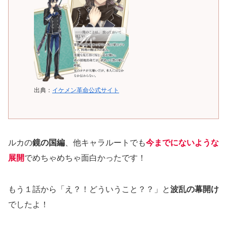
出典：
イケメン革命公式サイト
ルカの
鏡の国編
、他キャラルートでも
今までにないような
展開
でめちゃめちゃ面白かったです！
もう１話から「え？！どういうこと？？」と
波乱の幕開け
でしたよ！