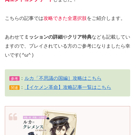
こちらの記事では
攻略できた全選択肢
をご紹介します。
あわせて
ミッションの詳細
や
クリア特典
なども記載してい
ますので、プレイされている方のご参考になりましたら幸
いです( ^ω^ )
：
ルカ「不思議の国編］攻略はこちら
参考
：
【イケメン革命】攻略記事一覧はこちら
関連