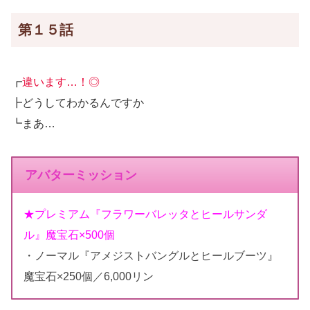
第１５話
┏
違います…！◎
┣どうしてわかるんですか
┗まあ…
アバターミッション
★プレミアム『フラワーバレッタとヒールサンダ
ル』魔宝石×500個
・ノーマル『アメジストバングルとヒールブーツ』
魔宝石×250個／6,000リン