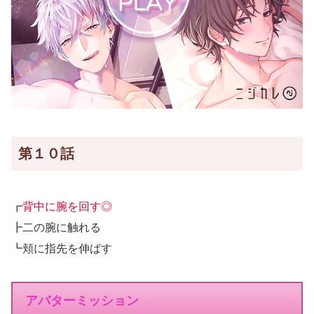
第１０話
┏
背中に腕を回す◎
┣二の腕に触れる
┗頬に指先を伸ばす
アバターミッション