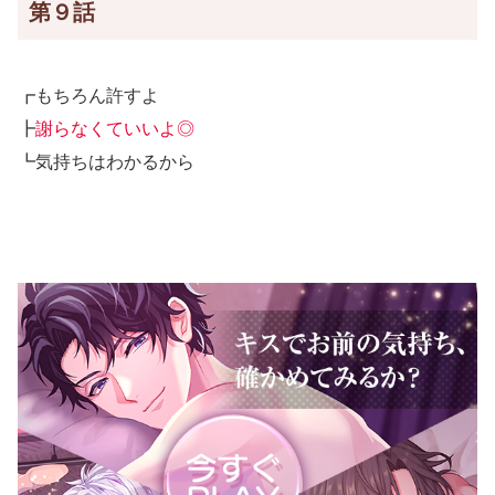
第９話
┏もちろん許すよ
┣
謝らなくていいよ◎
┗気持ちはわかるから