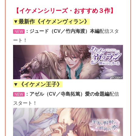
【イケメンシリーズ・おすすめ３作】
▼最新作《イケメンヴィラン》
：ジュード（CV／竹内海渡）本編
配信スタ
NEW
ート！
▼《イケメン王子》
：アゼル（CV／寺島拓篤）愛の命題編
配信
NEW
スタート！