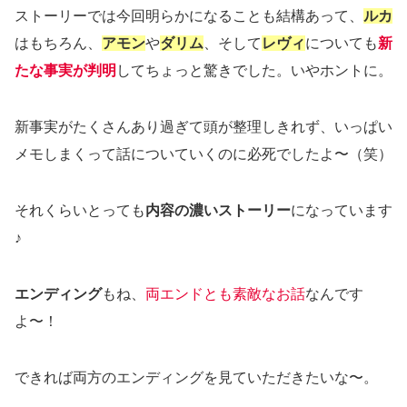
ストーリーでは今回明らかになることも結構あって、
ルカ
はもちろん、
アモン
や
ダリム
、そして
レヴィ
についても
新
たな事実が判明
してちょっと驚きでした。いやホントに。
新事実がたくさんあり過ぎて頭が整理しきれず、いっぱい
メモしまくって話についていくのに必死でしたよ〜（笑）
それくらいとっても
内容の濃いストーリー
になっています
♪
エンディング
もね、
両エンドとも素敵なお話
なんです
よ〜！
できれば両方のエンディングを見ていただきたいな〜。