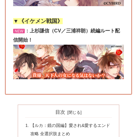
▼《イケメン戦国》
：上杉謙信（CV／三浦祥朗）続編ルート配
NEW
信開始！
目次
【ルカ：鏡の国編】愛され&愛するエンド
攻略 全選択肢まとめ