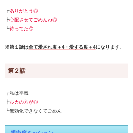
┏
ありがとう◎
┣
心配させてごめんね◎
┗
待ってた◎
※第１話は
全て愛され度＋4・愛する度＋4
になります。
第２話
┏私は平気
┣
ルカの方が◎
┗無効化できなくてごめん