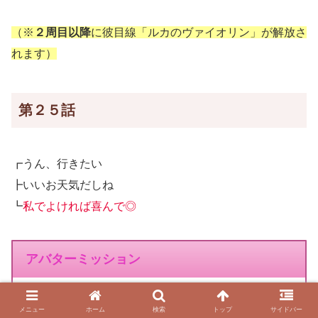
（※
２周目以降
に彼目線「ルカのヴァイオリン」が解放さ
れます）
第２５話
┏うん、行きたい
┣いいお天気だしね
┗
私でよければ喜んで◎
アバターミッション
★プレミアム『ラベンダー色のプレミアムウェディ
メニュー
ホーム
検索
トップ
サイドバー