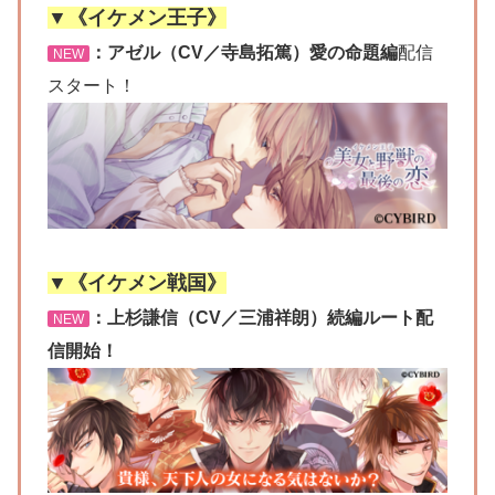
▼《イケメン王子》
：アゼル（CV／寺島拓篤）愛の命題編
配信
NEW
スタート！
▼《イケメン戦国》
：上杉謙信（CV／三浦祥朗）続編ルート配
NEW
信開始！