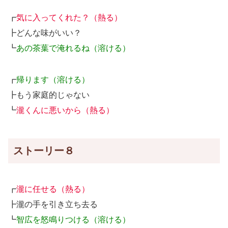
┏
気に入ってくれた？（熱る）
┣どんな味がいい？
┗
あの茶葉で淹れるね（溶ける）
┏
帰ります（溶ける）
┣もう家庭的じゃない
┗
瀧くんに悪いから（熱る）
ストーリー８
┏
瀧に任せる（熱る）
┣瀧の手を引き立ち去る
┗
智広を怒鳴りつける（溶ける）