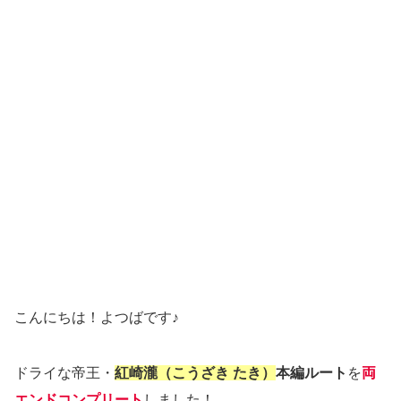
こんにちは！よつばです♪
ドライな帝王・
紅崎瀧（こうざき たき）
本編ルート
を
両
エンドコンプリート
しました！