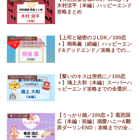
木村涼平［本編］ハッピーエンド
攻略まとめ
【上司と秘密の２LDK／100恋
ボルテージ100恋＋
＋】桐島薫［続編］ハッピーエン
ド&グッドエンド／攻略までの全
選択肢まとめ
【誓いのキスは突然に／100恋
ボルテージ100恋＋
＋】鴻上大和［本編］スーパーハ
ッピーエンド攻略までの全選択肢
まとめ
【うっかり婚／100恋＋】葛西国
▶︎うっかり婚
広［本編：前編］溺愛ハニー&翻
弄ダーリンEND：攻略までの全選
択肢まとめ