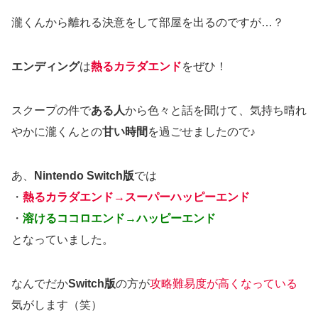
瀧くんから離れる決意をして部屋を出るのですが…？
エンディング
は
熱るカラダエンド
をぜひ！
スクープの件で
ある人
から色々と話を聞けて、気持ち晴れ
やかに瀧くんとの
甘い時間
を過ごせましたので♪
あ、
Nintendo Switch版
では
・
熱るカラダエンド→スーパーハッピーエンド
・
溶けるココロエンド→ハッピーエンド
となっていました。
なんでだか
Switch版
の方が
攻略難易度が高くなっている
気がします（笑）