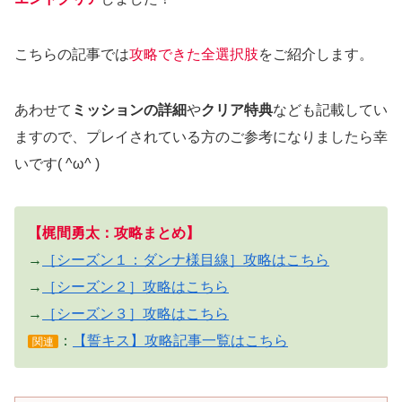
こちらの記事では
攻略できた全選択肢
をご紹介します。
あわせて
ミッションの詳細
や
クリア特典
なども記載してい
ますので、プレイされている方のご参考になりましたら幸
いです( ^ω^ )
【梶間勇太：攻略まとめ】
→
［シーズン１：ダンナ様目線］攻略はこちら
→
［シーズン２］攻略はこちら
→
［シーズン３］攻略はこちら
：
【誓キス】攻略記事一覧はこちら
関連