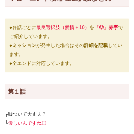
●各話ごとに
最良選択肢（愛情＋10）
を
「◎」赤字
で
ご紹介しています。
●
ミッション
が発生した場合はその
詳細を記載
してい
ます。
●全エンドに対応しています。
第１話
┌嘘ついて大丈夫？
└
優しいんですね◎