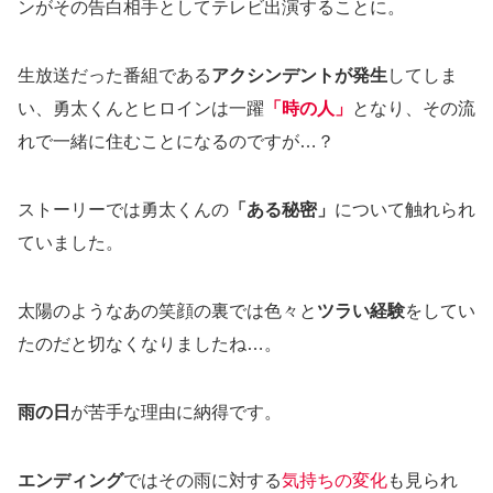
ンがその告白相手としてテレビ出演することに。
生放送だった番組である
アクシンデントが発生
してしま
い、勇太くんとヒロインは一躍
「時の人」
となり、その流
れで一緒に住むことになるのですが…？
ストーリーでは勇太くんの
「ある秘密」
について触れられ
ていました。
太陽のようなあの笑顔の裏では色々と
ツラい経験
をしてい
たのだと切なくなりましたね…。
雨の日
が苦手な理由に納得です。
エンディング
ではその雨に対する
気持ちの変化
も見られ