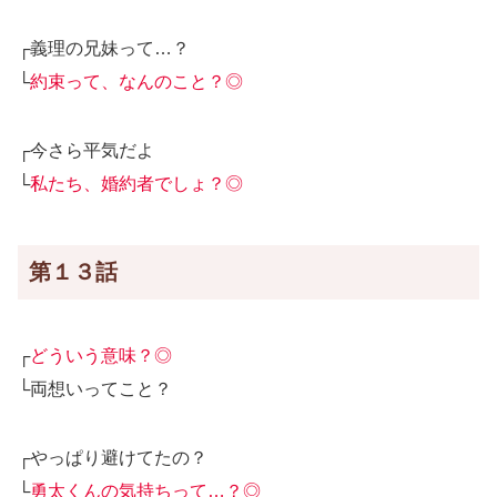
┌義理の兄妹って…？
└
約束って、なんのこと？◎
┌今さら平気だよ
└
私たち、婚約者でしょ？◎
第１３話
┌
どういう意味？◎
└両想いってこと？
┌やっぱり避けてたの？
└
勇太くんの気持ちって…？◎