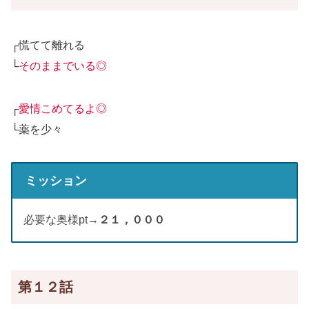
┌慌てて離れる
└
そのままでいる◎
┌
愛情こめてるよ◎
└薬を少々
ミッション
必要な奥様pt→
２１，０００
第１２話