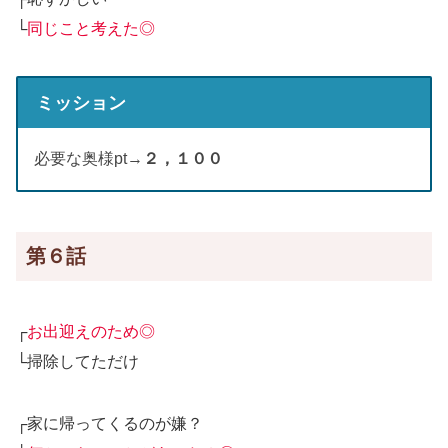
└
同じこと考えた◎
ミッション
必要な奥様pt→
２，１００
第６話
┌
お出迎えのため◎
└掃除してただけ
┌家に帰ってくるのが嫌？