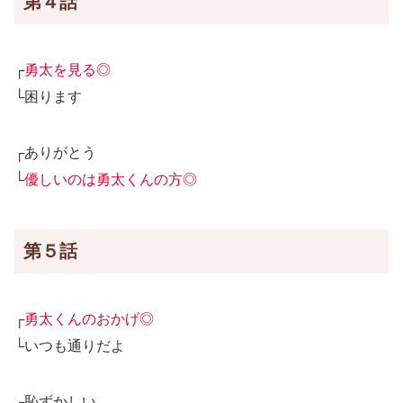
第４話
┌
勇太を見る◎
└困ります
┌ありがとう
└
優しいのは勇太くんの方◎
第５話
┌
勇太くんのおかげ◎
└いつも通りだよ
┌恥ずかしい