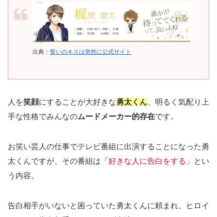
出典：
誓いのキスは突然に公式サイト
人を
笑顔
にすることが大好きな
勇太くん
、明るく気配り上
手な性格でみんなの
ムードメーカー的存在
です。
お笑い芸人の仕事でテレビ番組に出演することになった勇
太くんですが、その番組は
「好きな人に告白をする」
とい
う内容。
告白相手がいないと困っていた勇太くんに頼まれ、ヒロイ