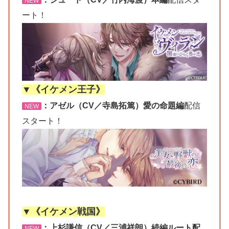
NEW
ート！
▼《イケメン王子》
：アゼル（CV／寺島拓篤）愛の命題編
配信
NEW
スタート！
▼《イケメン戦国》
：上杉謙信（CV／三浦祥朗）続編ルート配
NEW