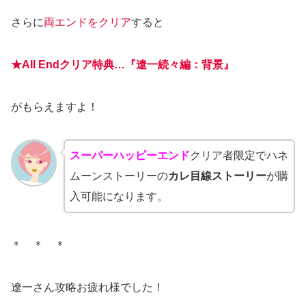
さらに
両エンドをクリア
すると
★All Endクリア特典…『遼一続々編：背景』
がもらえますよ！
スーパーハッピーエンド
クリア者限定でハネ
ムーンストーリーの
カレ目線ストーリー
が購
入可能になります。
＊ ＊ ＊
遼一さん攻略お疲れ様でした！