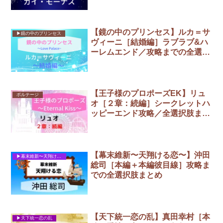
全選択肢まとめ
【鏡の中のプリンセス】ルカ＝サ
▶︎鏡の中のプリンセス
ヴィーニ［結婚編］ラブラブ&ハ
ーレムエンド／攻略までの全選択
肢まとめ
【王子様のプロポーズEK】リュ
ボルテージ
オ［２章：続編］シークレットハ
ッピーエンド攻略／全選択肢まと
め
【幕末維新〜天翔ける恋〜】沖田
▶︎幕末維新〜天翔ける恋〜
総司［本編＋本編彼目線］攻略ま
での全選択肢まとめ
【天下統一恋の乱】真田幸村［本
▶︎天下統一恋の乱