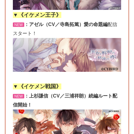
▼《イケメン王子》
：アゼル（CV／寺島拓篤）愛の命題編
配信
NEW
スタート！
▼《イケメン戦国》
：上杉謙信（CV／三浦祥朗）続編ルート配
NEW
信開始！