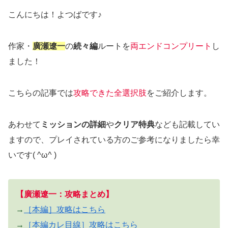
こんにちは！よつばです♪
作家・
廣瀬遼一
の
続々編
ルートを
両エンドコンプリート
し
ました！
こちらの記事では
攻略できた全選択肢
をご紹介します。
あわせて
ミッションの詳細
や
クリア特典
なども記載してい
ますので、プレイされている方のご参考になりましたら幸
いです( ^ω^ )
【廣瀬遼一：攻略まとめ】
→
［本編］攻略はこちら
→
［本編カレ目線］攻略はこちら