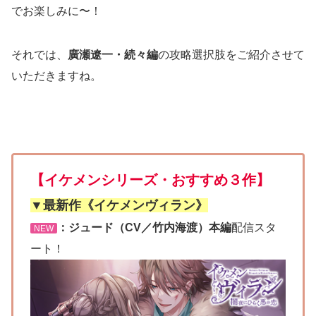
でお楽しみに〜！
それでは、
廣瀬遼一・続々編
の攻略選択肢をご紹介させて
いただきますね。
【イケメンシリーズ・おすすめ３作】
▼最新作《イケメンヴィラン》
：ジュード（CV／竹内海渡）本編
配信スタ
NEW
ート！