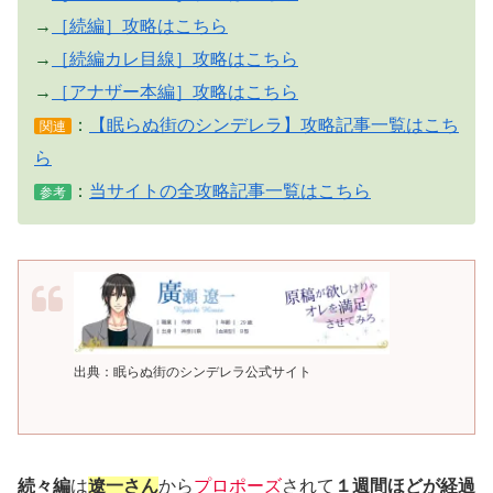
→
［続編］攻略はこちら
→
［続編カレ目線］攻略はこちら
→
［アナザー本編］攻略はこちら
：
【眠らぬ街のシンデレラ】攻略記事一覧はこち
関連
ら
：
当サイトの全攻略記事一覧はこちら
参考
出典：眠らぬ街のシンデレラ公式サイト
続々編
は
遼一さん
から
プロポーズ
されて
１週間ほどが経過