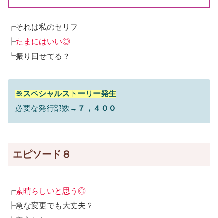
┏それは私のセリフ
┣
たまにはいい◎
┗振り回せてる？
※スペシャルストーリー発生
必要な発行部数→
７，４００
エピソード８
┏
素晴らしいと思う◎
┣急な変更でも大丈夫？