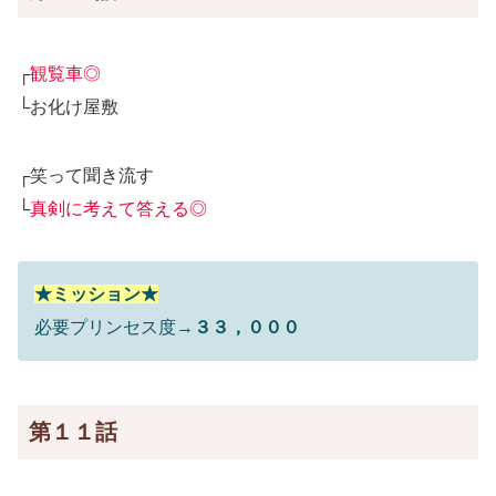
┌
観覧車◎
└お化け屋敷
┌笑って聞き流す
└
真剣に考えて答える◎
★ミッション★
必要プリンセス度→
３３，０００
第１１話