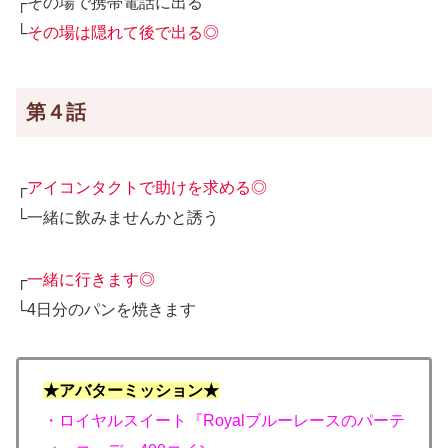
┌その場で携帯電話に出る
└
その場は隠れて後で出る◎
第４話
┌
アイコンタクトで助けを求める◎
└一緒に飲みませんかと誘う
┌
一緒に行きます◎
└4日分のパンを焼きます
★アバターミッション★
・ロイヤルスイート『Royalブルーレースのパーテ