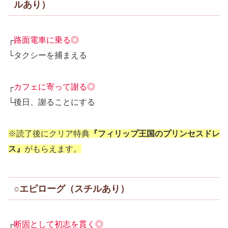
ルあり）
┌
路面電車に乗る◎
└タクシーを捕まえる
┌
カフェに寄って謝る◎
└後日、謝ることにする
※読了後にクリア特典
『フィリップ王国のプリンセスドレ
ス』
がもらえます。
○エピローグ（スチルあり）
┌
断固として初志を貫く◎