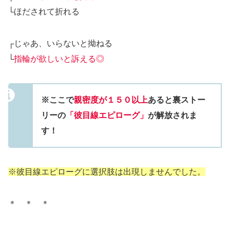
└ほだされて折れる
┌じゃあ、いらないと拗ねる
└
指輪が欲しいと訴える◎
※ここで
親密度が１５０以上
あると裏ストー
リーの
「彼目線エピローグ」
が解放されま
す！
※彼目線エピローグに選択肢は出現しませんでした。
＊ ＊ ＊