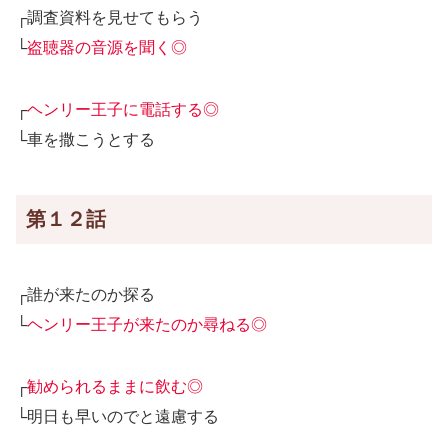
┌調査資料を見せてもらう
└
盗聴器の音源を聞く◎
┌
ヘンリー王子に電話する◎
└車を撒こうとする
第１２話
┌誰が来たのか探る
└
ヘンリー王子が来たのか尋ねる◎
┌
勧められるままに飲む◎
└明日も早いのでと遠慮する