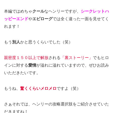
本編ではめちゃ
クール
なヘンリーですが、
シークレットハ
ッピーエンド
や
エピローグ
では全く違った一面を見せてく
れます！
もう
別人
かと思うくらいでした（笑）
親密度１５０以上で解放
される
「裏ストーリー」
でもヒロ
インに対する
愛情
が溢れに溢れていますので、ぜひお読み
いただきたいです。
もうね、
驚くくらいメロメロ
ですよ（笑）
さぁそれでは、ヘンリーの攻略選択肢をご紹介させていた
だきますね！