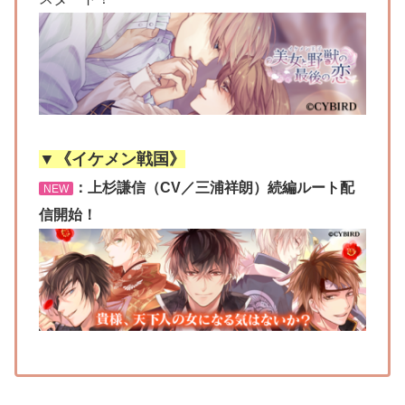
▼《イケメン戦国》
：上杉謙信（CV／三浦祥朗）続編ルート配
NEW
信開始！