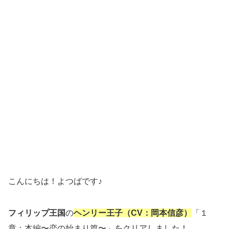
こんにちは！よつばです♪
フィリップ王国
の
ヘンリー王子（CV：岡本信彦）
「１
章：本編〜恋の始まり篇〜」をクリアしました！