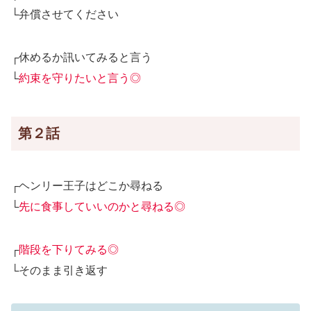
└弁償させてください
┌休めるか訊いてみると言う
└
約束を守りたいと言う◎
第２話
┌ヘンリー王子はどこか尋ねる
└
先に食事していいのかと尋ねる◎
┌
階段を下りてみる◎
└そのまま引き返す