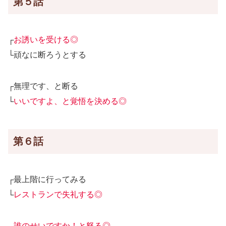
第５話
┌
お誘いを受ける◎
└頑なに断ろうとする
┌無理です、と断る
└
いいですよ、と覚悟を決める◎
第６話
┌最上階に行ってみる
└
レストランで失礼する◎
┌
誰のせいですか！と怒る◎