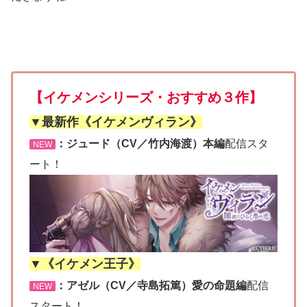
【イケメンシリーズ・おすすめ３作】
▼最新作《イケメンヴィラン》
：ジュード（CV／竹内海渡）本編
配信スタ
NEW
ート！
▼《イケメン王子》
：アゼル（CV／寺島拓篤）愛の命題編
配信
NEW
スタート！