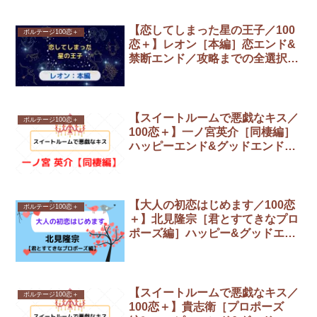
【恋してしまった星の王子／100
ボルテージ100恋＋
恋＋】レオン［本編］恋エンド&
禁断エンド／攻略までの全選択肢
まとめ
【スイートルームで悪戯なキス／
ボルテージ100恋＋
100恋＋】一ノ宮英介［同棲編］
ハッピーエンド&グッドエンド攻
略までの全選択肢まとめ
【大人の初恋はじめます／100恋
ボルテージ100恋＋
＋】北見隆宗［君とすてきなプロ
ポーズ編］ハッピー&グッドエン
ド／攻略までの全選択肢まとめ
【スイートルームで悪戯なキス／
ボルテージ100恋＋
100恋＋】貴志衛［プロポーズ