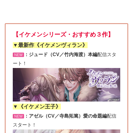
【イケメンシリーズ・おすすめ３作】
▼最新作《イケメンヴィラン》
：ジュード（CV／竹内海渡）本編
配信スタ
NEW
ート！
▼《イケメン王子》
：アゼル（CV／寺島拓篤）愛の命題編
配信
NEW
スタート！