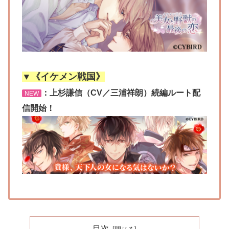
▼《イケメン戦国》
：上杉謙信（CV／三浦祥朗）続編ルート配
NEW
信開始！
目次