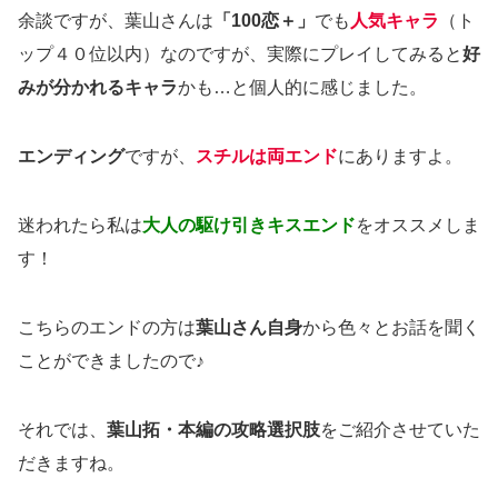
余談ですが、葉山さんは
「100恋＋」
でも
人気キャラ
（ト
ップ４０位以内）なのですが、実際にプレイしてみると
好
みが分かれるキャラ
かも…と個人的に感じました。
エンディング
ですが、
スチルは両エンド
にありますよ。
迷われたら私は
大人の駆け引きキスエンド
をオススメしま
す！
こちらのエンドの方は
葉山さん自身
から色々とお話を聞く
ことができましたので♪
それでは、
葉山拓・本編の攻略選択肢
をご紹介させていた
だきますね。