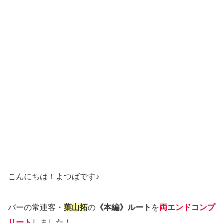
こんにちは！よつばです♪
バーの常連客・
葉山拓
の
《本編》ルート
を
両エンドコンプ
リート
しました！