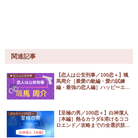
関連記事
【恋人は公安刑事／100恋＋】颯
▶︎恋人は公安刑事
馬周介［最愛の敵編・愛の試練
編・最強の恋人編］ハッピーエン
ド攻略まとめ
【至極の男／100恋＋】白神潔人
ボルテージ100恋＋
［本編］熱るカラダ&溶けるココ
ロエンド／攻略までの全選択肢ま
とめ