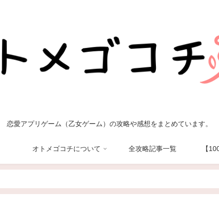
恋愛アプリゲーム（乙女ゲーム）の攻略や感想をまとめています。
オトメゴコチについて
全攻略記事一覧
【1