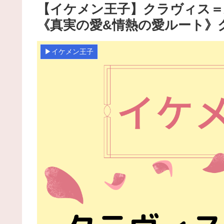
【イケメン王子】クラヴィス＝
《真実の愛&情熱の愛ルート》
▶︎イケメン王子