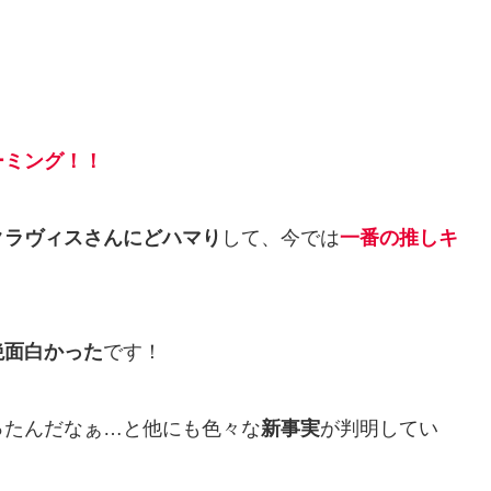
ーミング！！
クラヴィスさんにどハマり
して、今では
一番の推しキ
絶面白かった
です！
ったんだなぁ…と他にも色々な
新事実
が判明してい