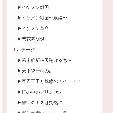
▶︎イケメン戦国
▶︎イケメン戦国〜永縁〜
▶︎イケメン革命
▶︎恋花幕明録
ボルテージ
▶︎幕末維新〜天翔ける恋〜
▶︎天下統一恋の乱
▶︎魔界王子と魅惑のナイトメア
▶︎鏡の中のプリンセス
▶︎誓いのキスは突然に