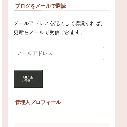
ブログをメールで購読
メールアドレスを記入して購読すれば、
更新をメールで受信できます。
購読
管理人プロフィール