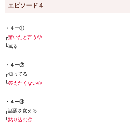
エピソード４
・４ー①
┌
驚いたと言う◎
└罵る
・４ー②
┌知ってる
└
答えたくない◎
・４ー③
┌話題を変える
└
黙り込む◎