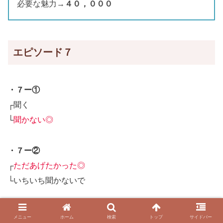
必要な魅力→
４０，０００
エピソード７
・７ー①
┌聞く
└
聞かない◎
・７ー②
┌
ただあげたかった◎
└いちいち聞かないで
・７ー③
メニュー
ホーム
検索
トップ
サイドバー