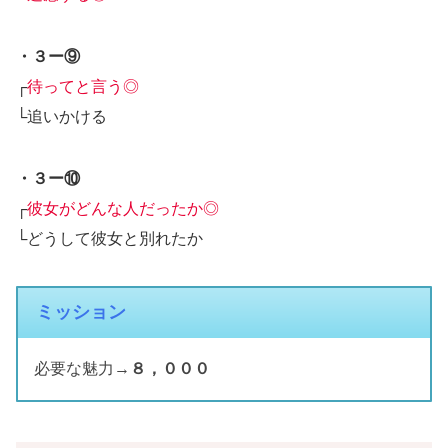
・３ー⑨
┌
待ってと言う◎
└追いかける
・３ー⑩
┌
彼女がどんな人だったか◎
└どうして彼女と別れたか
ミッション
必要な魅力→
８，０００