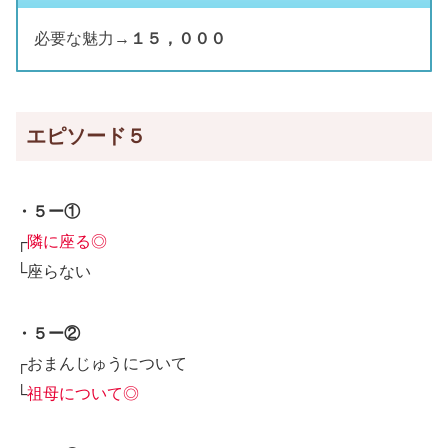
必要な魅力→
１５，０００
エピソード５
・５ー①
┌
隣に座る◎
└座らない
・５ー②
┌おまんじゅうについて
└
祖母について◎