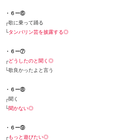
・６ー⑥
┌歌に乗って踊る
└
タンバリン芸を披露する◎
・６ー⑦
┌
どうしたのと聞く◎
└歌良かったよと言う
・６ー⑧
┌聞く
└
聞かない◎
・６ー⑨
┌
もっと遊びたい◎