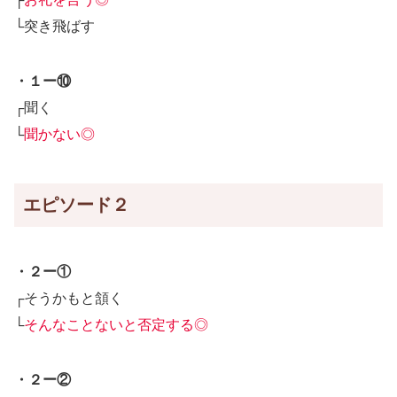
└突き飛ばす
・１ー⑩
┌聞く
└
聞かない◎
エピソード２
・２ー①
┌そうかもと頷く
└
そんなことないと否定する◎
・２ー②