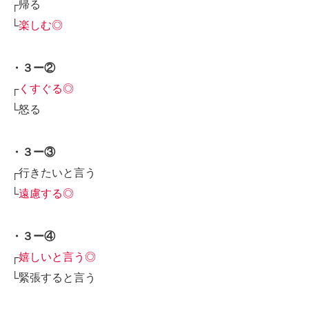
┌帰る
└
楽しむ◎
・３ー②
┌
くすぐる◎
└怒る
・３ー③
┌行きたいと言う
└
遠慮する◎
・３ー④
┌
嬉しいと言う◎
└緊張すると言う