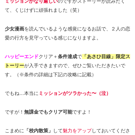
ミッション
かなり厳しい
のですがストーリーが読みたく
て、くじけずに頑張れました（笑）
少女漫画
を読んでいるような感覚になるお話で、２人の恋
愛の行方を見守っている感じになりますよ。
ハッピーエンド
クリア＋
条件達成
で
「あさひ目線」限定ス
トーリー
が入手できますので、ぜひご覧いただきたいで
す。（※条件の詳細は下記の攻略に記載）
でもね…本当に
ミッションがツラかった〜（泣）
ですが！
無課金でもクリア可能
ですよ！
こまめに
「校内散策」
して
魅力をアップ
しておいてくださ