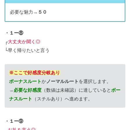
必要な魅力→
５０
・１ー⑧
┌
大丈夫か聞く◎
└早く帰りたいと言う
※ここで好感度分岐あり
ボーナスルート
か
ノーマルルート
を選択します。
→
必要な好感度
（数値は未確認）に達していると
ボー
ナスルート
（スチルあり）へ進めます。
・１ー⑨
┌
お礼を言う◎