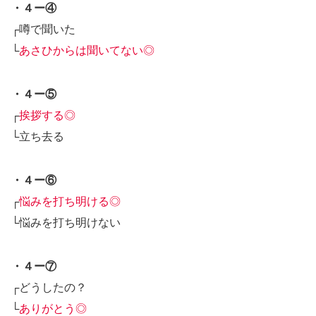
・４ー④
┌噂で聞いた
└
あさひからは聞いてない◎
・４ー⑤
┌
挨拶する◎
└立ち去る
・４ー⑥
┌
悩みを打ち明ける◎
└悩みを打ち明けない
・４ー⑦
┌どうしたの？
└
ありがとう◎