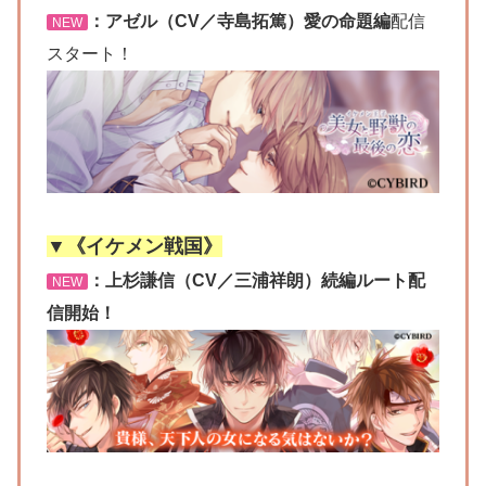
：アゼル（CV／寺島拓篤）愛の命題編
配信
NEW
スタート！
▼《イケメン戦国》
：上杉謙信（CV／三浦祥朗）続編ルート配
NEW
信開始！