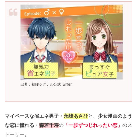
出典：初腰シグナル公式Twitter
マイペースな省エネ男子・
永峰あさひ
と、
少女漫画のよう
な恋に憧れる・
森若千寿
の
「一歩ずつじれったい恋」
のス
トーリー。