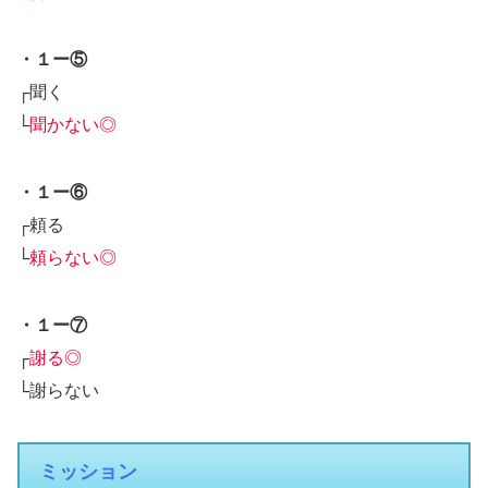
・１ー⑤
┌聞く
└
聞かない◎
・１ー⑥
┌頼る
└
頼らない◎
・１ー⑦
┌
謝る◎
└謝らない
ミッション