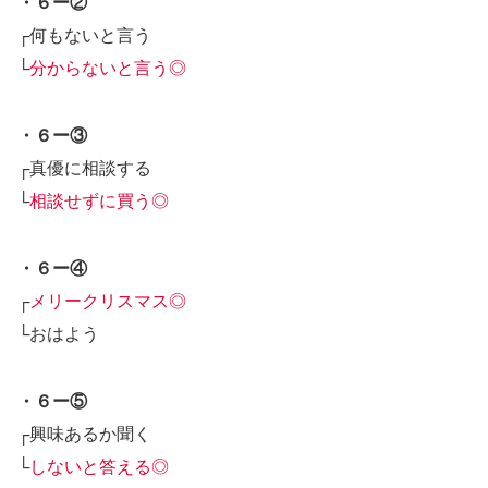
・６ー②
┌何もないと言う
└
分からないと言う◎
・６ー③
┌真優に相談する
└
相談せずに買う◎
・６ー④
┌
メリークリスマス◎
└おはよう
・６ー⑤
┌興味あるか聞く
└
しないと答える◎