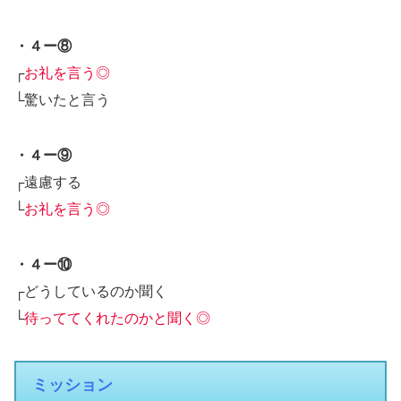
・４ー⑧
┌
お礼を言う◎
└驚いたと言う
・４ー⑨
┌遠慮する
└
お礼を言う◎
・４ー⑩
┌どうしているのか聞く
└
待っててくれたのかと聞く◎
ミッション