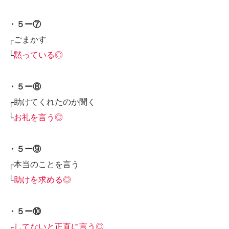
・５ー⑦
┌ごまかす
└
黙っている◎
・５ー⑧
┌助けてくれたのか聞く
└
お礼を言う◎
・５ー⑨
┌本当のことを言う
└
助けを求める◎
・５ー⑩
┌
してないと正直に言う◎