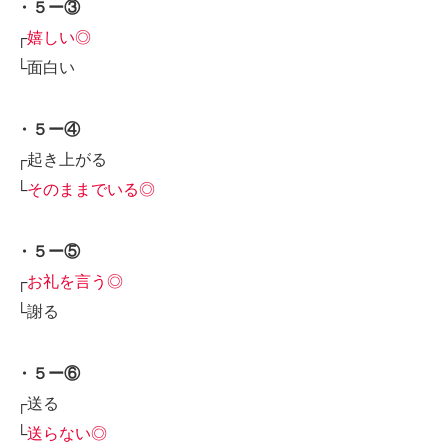
・５ー③
┌
嬉しい◎
└面白い
・５ー④
┌起き上がる
└
そのままでいる◎
・５ー⑤
┌
お礼を言う◎
└謝る
・５ー⑥
┌送る
└
送らない◎