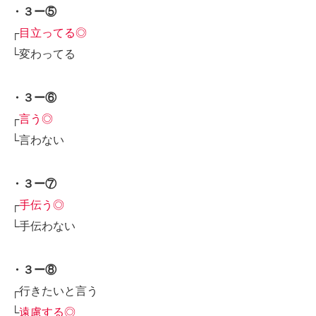
・３ー⑤
┌
目立ってる◎
└変わってる
・３ー⑥
┌
言う◎
└言わない
・３ー⑦
┌
手伝う◎
└手伝わない
・３ー⑧
┌行きたいと言う
└
遠慮する◎