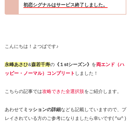
初恋シグナルはサービス終了しました。
こんにちは！よつばです♪
永峰あさひ
&
森若千寿
の
《１stシーズン》
を
両エンド（ハ
ッピー・ノーマル）コンプリート
しました！
こちらの記事では
攻略できた全選択肢
をご紹介します。
あわせて
ミッションの詳細
なども記載していますので、プ
レイされている方のご参考になりましたら幸いです( ^ω^ )